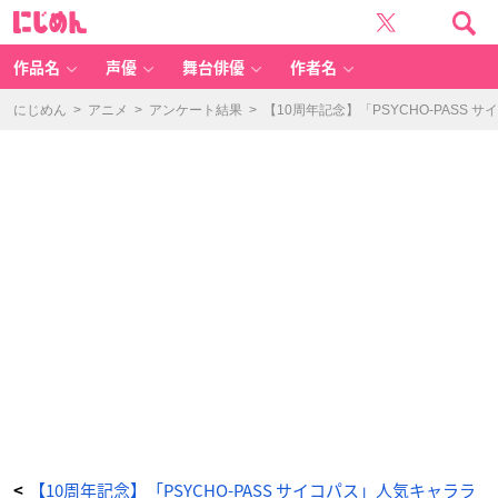
「P
に
S
じ
Y
め
C
ん
H
O-
作品名
声優
舞台俳優
作者名
P
A
S
S
にじめん
>
アニメ
>
アンケート結果
>
【10周年記念】「PSYCHO-PASS
サ
イ
コ
パ
ス」
常
守
朱
-
ア
ニ
メ
情
報
サ
イ
ト
に
じ
め
ん
【10周年記念】「PSYCHO-PASS サイコパス」人気キャララ
<