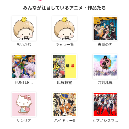
みんなが注目しているアニメ・作品たち
ちいかわ
キャラ一覧
鬼滅の刃
HUNTER...
暗殺教室
刀剣乱舞
サンリオ
ハイキュー!!
ヒプノシスマ...