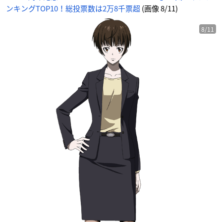
ンキングTOP10！総投票数は2万8千票超
(画像 8/11)
8/11