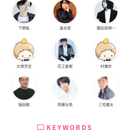
下野紘
速水奨
諏訪部順一
大塚芳忠
花江夏樹
村瀬歩
稲田徹
斉藤壮馬
三宅健太
KEYWORDS