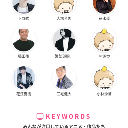
下野紘
大塚芳忠
速水奨
稲田徹
諏訪部順一
村瀬歩
花江夏樹
三宅健太
小林沙苗
KEYWORDS
みんなが注目しているアニメ・作品たち