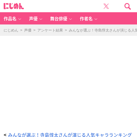
P
に
ar
じ
a
め
d
ん
o
x
作品名
声優
舞台俳優
作者名
Li
v
e
（闇
にじめん
>
声優
>
アンケート結果
>
みんなが選ぶ！寺島惇太さんが演じる人気キ
堂
四
季）
-
ア
ニ
メ
情
報
サ
イ
ト
に
じ
め
ん
みんなが選ぶ！寺島惇太さんが演じる人気キャラランキング
<