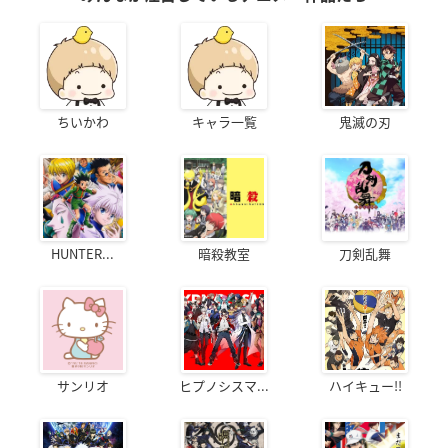
ちいかわ
キャラ一覧
鬼滅の刃
HUNTER...
暗殺教室
刀剣乱舞
サンリオ
ヒプノシスマ...
ハイキュー!!