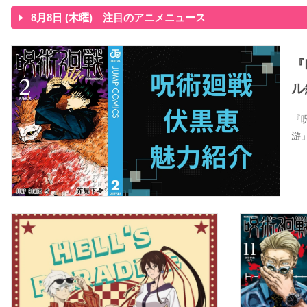
8月8日 (木曜) 注目のアニメニュース
『
ル
『
游