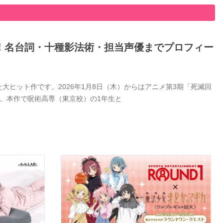
！名台詞・十種影法術・担当声優までプロフィー
ヒット作です。2026年1月8日（木）からはアニメ第3期「死滅回
。本作で呪術高専（東京校）の1年生と