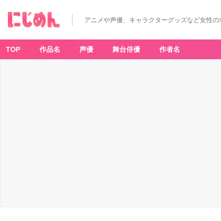
「名
探
偵
アニメや声優、キャラクターグッズなど女性の
コ
ナ
ン」“D
E
T
TOP
作品名
声優
舞台俳優
作者名
E
C
TI
V
E
V
O
IC
E
FI
G
U
R
E”
-
ア
ニ
メ
情
報
サ
イ
ト
に
じ
め
ん