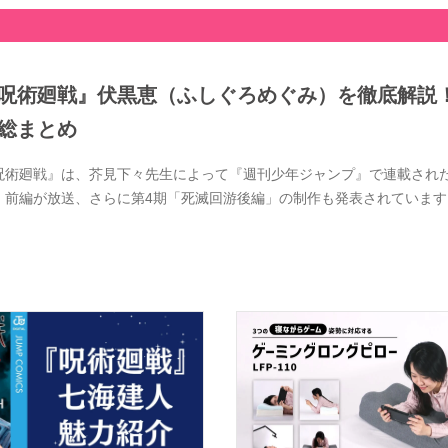
呪術廻戦』伏黒恵（ふしぐろめぐみ）を徹底解説
総まとめ
呪術廻戦』は、芥見下々先生によって『週刊少年ジャンプ』で連載された大
」前編が放送、さらに第4期「死滅回游後編」の制作も発表されています