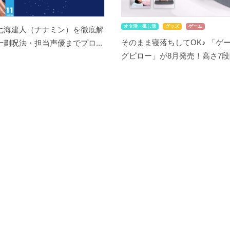
オタ活・推し活
グッズ
ゲーム
七海建人（ナナミン）を徹底解
そのまま寝落ちしてOK♪ 「ゲ
劃呪法・担当声優までプロ...
グピロー」が8月発売！高さ7段階