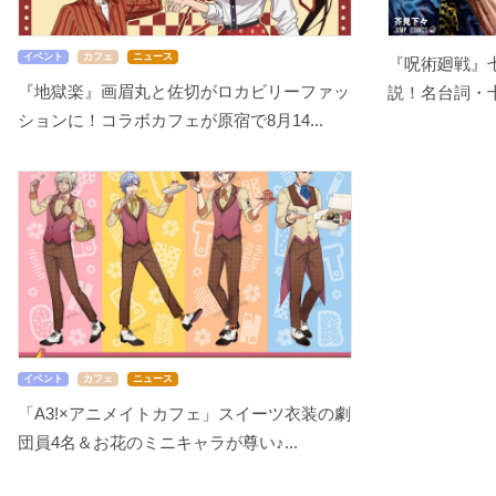
イベント
カフェ
ニュース
『呪術廻戦』
『地獄楽』画眉丸と佐切がロカビリーファッ
説！名台詞・十
ションに！コラボカフェが原宿で8月14...
イベント
カフェ
ニュース
「A3!×アニメイトカフェ」スイーツ衣装の劇
団員4名＆お花のミニキャラが尊い♪...