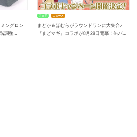
フェア
ニュース
ーミングロン
まどか＆ほむらがラウンドワンに大集合♪
調整...
『まどマギ』コラボが8月28日開幕！缶バ...