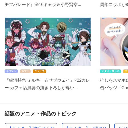
モフパレード』全16キャラ＆小野賢章...
周年コラボが8
イベント
カフェ
ニュース
オタ活・推し活
グ
『銀河特急 ミルキー☆サブウェイ』×22カレ
推しをスマホ
ー カフェ店員姿の描き下ろしが尊い...
缶バッジ「Can-B
話題のアニメ・作品のトピック