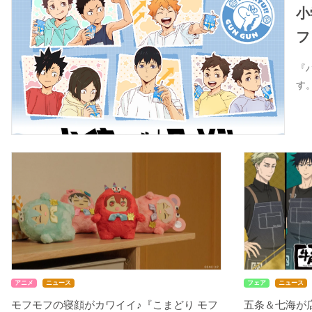
小
フ
『
す
アニメ
ニュース
フェア
ニュース
モフモフの寝顔がカワイイ♪『こまどり モフ
五条＆七海が