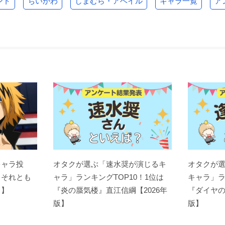
ント
ちいかわ
しまむら・アベイル
キャラ一覧
ア
キャラ投
オタクが選ぶ「速水奨が演じるキ
オタクが
？それとも
ャラ」ランキングTOP10！1位は
キャラ」ラ
ト】
『炎の蜃気楼』直江信綱【2026年
『ダイヤの
版】
版】