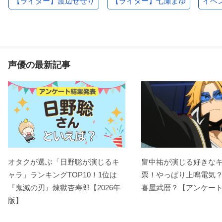
【ライター】渡辺せせり
【ライター】七瀬まゆ
イベ
声優の最新記事
オタクが選ぶ「日野聡が演じるキ
畠中祐が演じる好きな
ャラ」ランキングTOP10！1位は
票！やっぱり上鳴電気
『鬼滅の刃』煉󠄁獄杏寿郎【2026年
喜屋武暦？【アンケー
版】