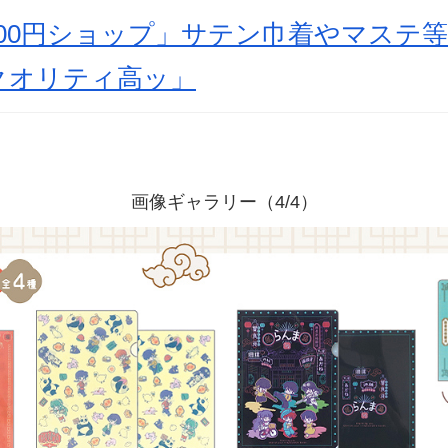
×100円ショップ」サテン巾着やマステ
クオリティ高ッ」
画像ギャラリー（4/4）