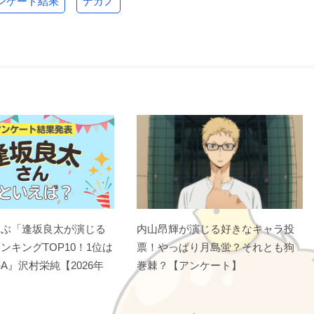
ンケート結果
ナガノ
選ぶ「逢坂良太が演じる
内山昂輝が演じる好きなキャラ投
ンキングTOP10！1位は
票！やっぱり月島蛍？それとも狗
A』沢村栄純【2026年
巻棘？【アンケート】