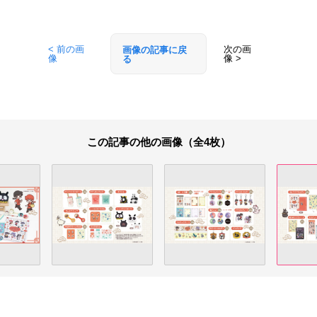
< 前の画
次の画
画像の記事に戻
像
像 >
る
この記事の他の画像（全4枚）