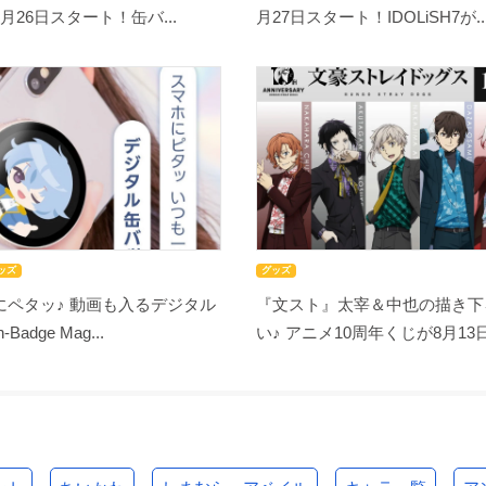
月26日スタート！缶バ...
月27日スタート！IDOLiSH7が..
ッズ
グッズ
にペタッ♪ 動画も入るデジタル
『文スト』太宰＆中也の描き下
adge Mag...
い♪ アニメ10周年くじが8月13日開