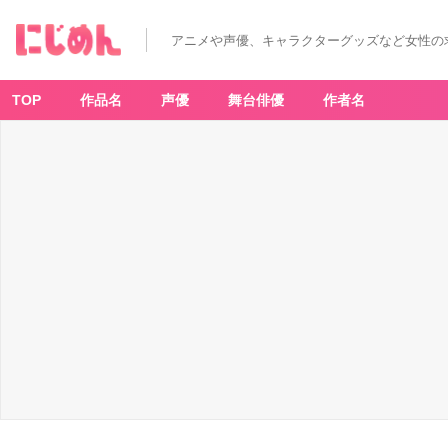
「ら
ん
ま
アニメや声優、キャラクターグッズなど女性の
1/
2
×
1
0
TOP
作品名
声優
舞台俳優
作者名
0
円
シ
ョ
ッ
プ」
②
-
ア
ニ
メ
情
報
サ
イ
ト
に
じ
め
ん