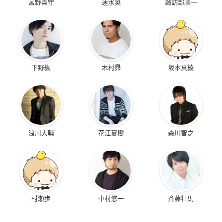
宮野真守
速水奨
諏訪部順一
下野紘
木村昴
坂本真綾
浪川大輔
花江夏樹
森川智之
村瀬歩
中村悠一
斉藤壮馬