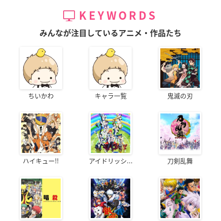
KEYWORDS
みんなが注目しているアニメ・作品たち
ちいかわ
キャラ一覧
鬼滅の刃
ハイキュー!!
アイドリッシ...
刀剣乱舞