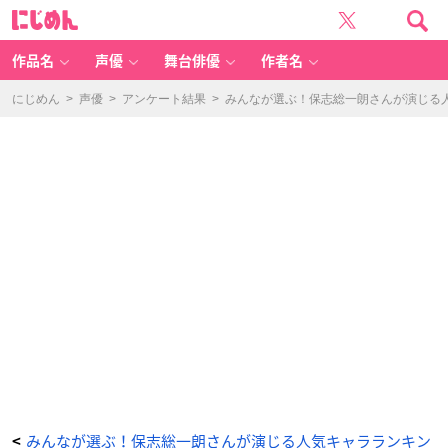
保
に
志
じ
総
め
一
ん
朗
さ
作品名
声優
舞台俳優
作者名
ん
-
ア
ニ
にじめん
>
声優
>
アンケート結果
>
みんなが選ぶ！保志総一朗さんが演じる人気
メ
情
報
サ
イ
ト
に
じ
め
ん
みんなが選ぶ！保志総一朗さんが演じる人気キャラランキン
<