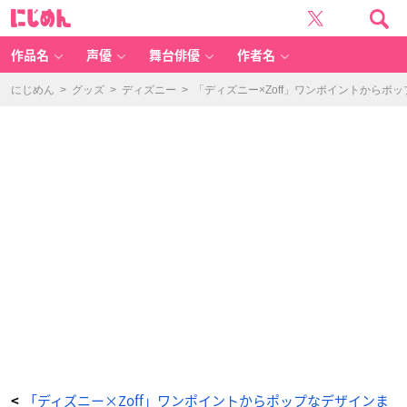
「D
に
is
じ
n
め
e
ん
y
C
作品名
声優
舞台俳優
作者名
ol
le
ct
io
にじめん
>
グッズ
>
ディズニー
>
「ディズニー×Zoff」ワンポイントから
n
cr
e
at
e
d
b
y
Z
of
f
S
u
n
gl
a
ss
e
s」
Z
C
2
2
1
G
0
3
_
2
1
A
1：
横
-
「ディズニー×Zoff」ワンポイントからポップなデザインま
<
ア