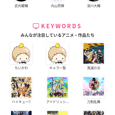
武内駿輔
内山昂輝
浪川大輔
KEYWORDS
みんなが注目しているアニメ・作品たち
ちいかわ
キャラ一覧
鬼滅の刃
ハイキュー!!
アイドリッシ...
刀剣乱舞