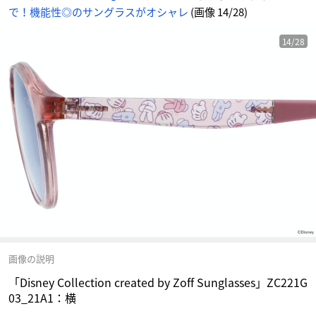
ニ
で！機能性◎のサングラスがオシャレ
(画像 14/28)
メ
情
報
サ
イ
14/28
ト
に
じ
め
ん
画像の説明
「Disney Collection created by Zoff Sunglasses」ZC221G
03_21A1：横