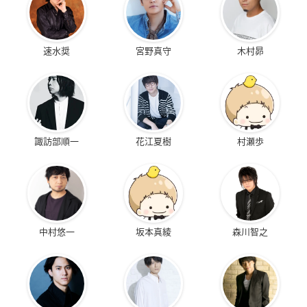
速水奨
宮野真守
木村昴
諏訪部順一
花江夏樹
村瀬歩
中村悠一
坂本真綾
森川智之