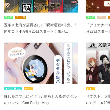
フェア
ニュース
フェア
カフェ
五条＆七海が店員姿に♪「呪術廻戦×牛角」5
「アイナナ×
周年コラボが8月26日スタート！缶バ...
月27日スタート！
オタ活・推し活
グッズ
グッズ
推しをスマホにペタッ♪ 動画も入るデジタル
『文スト』太
缶バッジ「Can-Badge Mag...
い♪ アニメ10