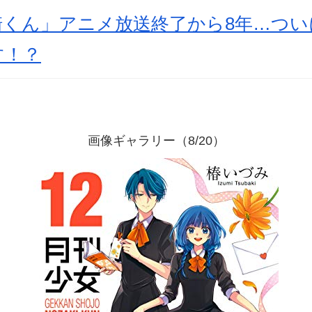
崎くん」アニメ放送終了から8年…つい
す！？
画像ギャラリー（8/20）