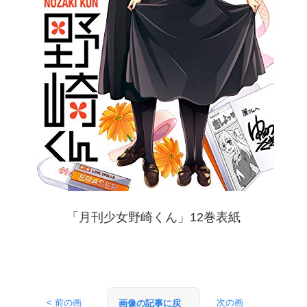
「月刊少女野崎くん」12巻表紙
< 前の画
次の画
画像の記事に戻