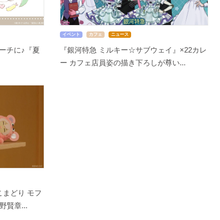
イベント
カフェ
ニュース
ーチに♪『夏
『銀河特急 ミルキー☆サブウェイ』×22カレ
ー カフェ店員姿の描き下ろしが尊い...
こまどり モフ
賢章...