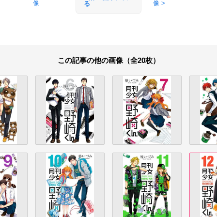
像
像 >
る
この記事の他の画像（全20枚）