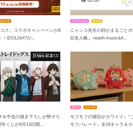
ニュース
ファッション
グッズ
ココス」コラボキャンペーンが8
ニャンコ先生の顔がまるごとポ
IDOLiSH7が...
目友人帳』×earth music&#...
アニメ
ニュース
宰＆中也の描き下ろしが勢ぞろ
モフモフの寝顔がカワイイ♪『
周年くじが8月13日開...
モフパレード』全16キャラ＆小野