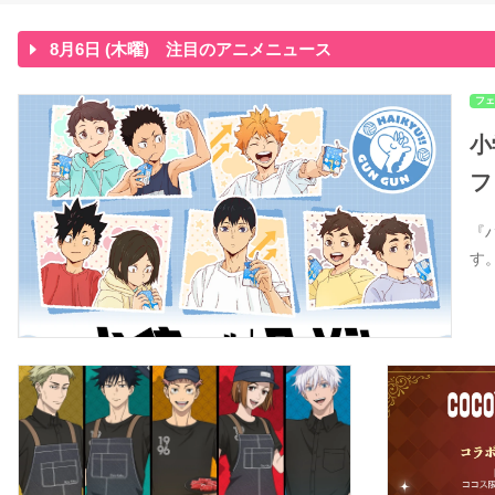
8月6日 (木曜) 注目のアニメニュース
フェ
小
フ
『
す