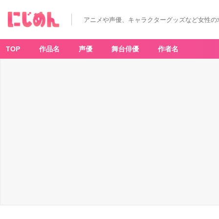
「月
刊
少
アニメや声優、キャラクターグッズなど女性の
女
野
崎
く
ん」
TOP
作品名
声優
舞台俳優
作者名
1
2
巻
表
紙
-
ア
ニ
メ
情
報
サ
イ
ト
に
じ
め
ん