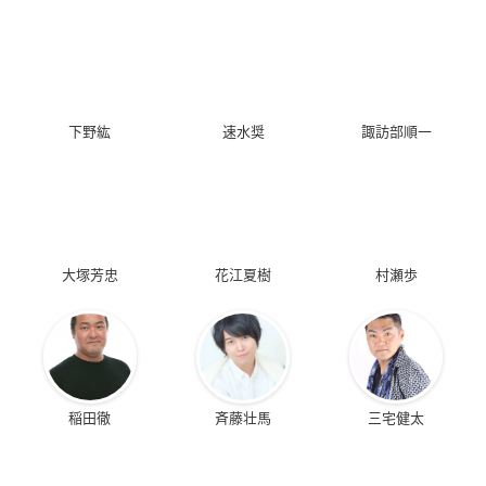
下野紘
速水奨
諏訪部順一
大塚芳忠
花江夏樹
村瀬歩
稲田徹
斉藤壮馬
三宅健太