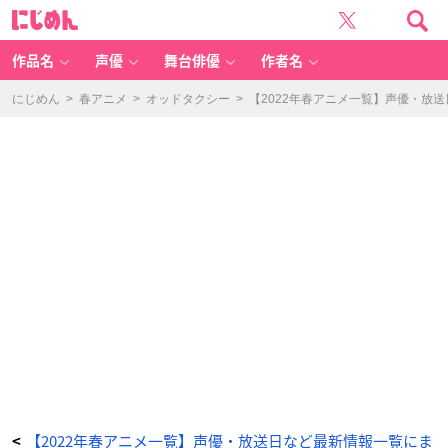
T
に
V
じ
ア
め
ニ
ん
メ
「パ
作品名
声優
舞台俳優
作者名
リ
ピ
孔
明」
にじめん
>
春アニメ
>
オッドタクシー
>
【2022年春アニメ一覧】声優・放
キ
ー
ビ
ジ
ュ
ア
ル
-
ア
ニ
メ
情
報
サ
イ
ト
に
じ
め
ん
【2022年春アニメ一覧】声優・放送日など最新情報一覧にま
<