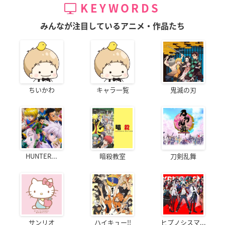
KEYWORDS
みんなが注目しているアニメ・作品たち
ちいかわ
キャラ一覧
鬼滅の刃
HUNTER...
暗殺教室
刀剣乱舞
サンリオ
ハイキュー!!
ヒプノシスマ...