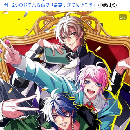
1
開！2つのドラパ収録で「最高すぎて泣きそう」
(画像 1/5)
番
目
の
画
像
1/5
-
ア
ニ
メ
情
報
サ
イ
ト
に
じ
め
ん