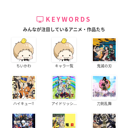
KEYWORDS
みんなが注目しているアニメ・作品たち
ちいかわ
キャラ一覧
鬼滅の刃
ハイキュー!!
アイドリッシ...
刀剣乱舞