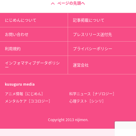
ページの先頭へ
にじめんについて
記事掲載について
お問い合わせ
プレスリリース送付先
利用規約
プライバシーポリシー
インフォマティブデータポリシ
運営会社
ー
kusuguru
media
アニメ情報［にじめん］
科学ニュース［ナゾロジー］
メンタルケア［ココロジー］
心理テスト［シンリ］
Copyright 2013 nijimen.