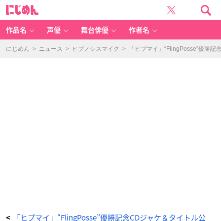
「ヒ
に
プ
じ
マ
め
イ」“F
ん
li
n
作品名
声優
舞台俳優
作者名
g
P
o
ss
にじめん
>
ニュース
>
ヒプノシスマイク
>
「ヒプマイ」“FlingPosse
e”優
勝
記
念
C
D
ジ
ャ
ケ
＆
タ
イ
ト
ル
公
開！
2
つ
の
ド
ラ
パ
収
録
で
「最
高
す
ぎ
て
泣
き
そ
う」
「ヒプマイ」“FlingPosse”優勝記念CDジャケ＆タイトル公
<
_