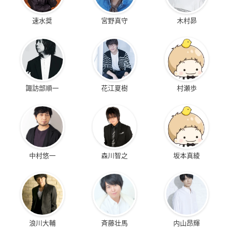
速水奨
宮野真守
木村昴
諏訪部順一
花江夏樹
村瀬歩
中村悠一
森川智之
坂本真綾
浪川大輔
斉藤壮馬
内山昂輝