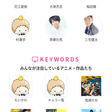
花江夏樹
大塚芳忠
稲田徹
村瀬歩
斉藤壮馬
三宅健太
KEYWORDS
みんなが注目しているアニメ・作品たち
ちいかわ
キャラ一覧
鬼滅の刃