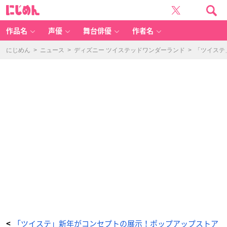
「デ
に
ィ
じ
ズ
め
ニ
ん
ー
ツ
作品名
声優
舞台俳優
作者名
イ
ス
テ
ッ
にじめん
>
ニュース
>
ディズニー ツイステッドワンダーランド
>
「ツイステ
ド
ワ
ン
ダ
ー
ラ
ン
ド
P
O
P
U
P
S
T
O
R
E
in
b
a
s
e
y
ar
d
to
k
y
o」
手
ぬ
ぐ
い
「ツイステ」新年がコンセプトの展示！ポップアップストア
<
風