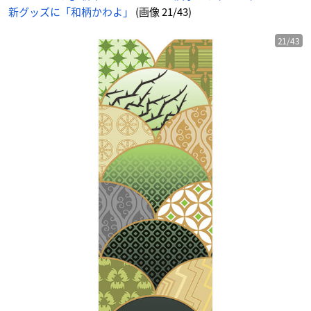
ハ
新グッズに「和柄かわよ」
(画像 21/43)
ン
カ
チ
デ
ィ
21/43
ア
ソ
ム
ニ
ア
-
ア
ニ
メ
情
報
サ
イ
ト
に
じ
め
ん