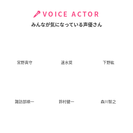
VOICE ACTOR
みんなが気になっている声優さん
宮野真守
速水奨
下野紘
諏訪部順一
鈴村健一
森川智之