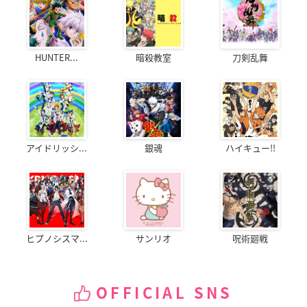
HUNTER...
暗殺教室
刀剣乱舞
アイドリッシ...
銀魂
ハイキュー!!
ヒプノシスマ...
サンリオ
呪術廻戦
OFFICIAL SNS