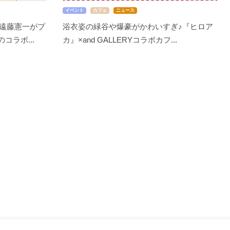
イベント
カフェ
ニュース
遠藤憲一がプ
浴衣姿の緑谷や爆豪がかわいすぎ♪『ヒロア
コラボ...
カ』×and GALLERYコラボカフ...