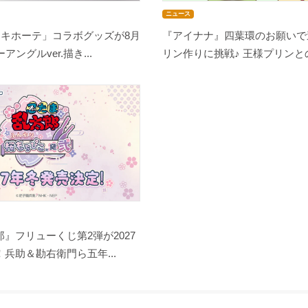
ニュース
・キホーテ」コラボグッズが8月
『アイナナ』四葉環のお願いで
アングルver.描き...
リン作りに挑戦♪ 王様プリンとの
』フリューくじ第2弾が2027
兵助＆勘右衛門ら五年...