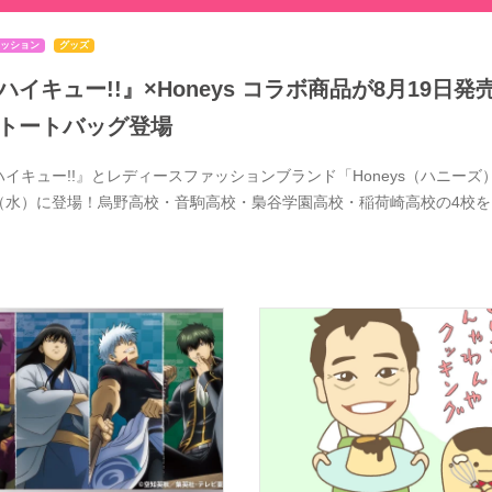
ッション
グッズ
ハイキュー!!』×Honeys コラボ商品が8月19
トートバッグ登場
ハイキュー!!』とレディースファッションブランド「Honeys（ハニーズ）
（水）に登場！烏野高校・音駒高校・梟谷学園高校・稲荷崎高校の4校