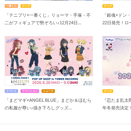
一番くじ
グッズ
グッズ
「テニプリ×一番くじ」リョーマ・手塚・不
「銀魂×ドン
二がフィギュアで勢ぞろい♪12月24日...
22日発売！ロー
イベント
ファッション
ニュース
グッズ
「まどマギ×ANGEL BLUE」まどか＆ほむら
『忍たま乱太郎
の私服が尊い♪描き下ろしグッズ...
年冬発売決定！