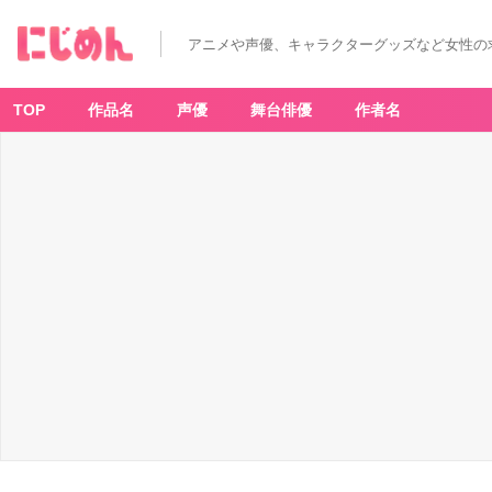
た
ま
ご
アニメや声優、キャラクターグッズなど女性の
っ
ち
ロ
ン
グ
TOP
作品名
声優
舞台俳優
作者名
ス
リ
ー
ブ
T
シ
ャ
ツ
（全
1
種）
-
ア
ニ
メ
情
報
サ
イ
ト
に
じ
め
ん