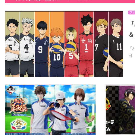
ファ
『
＆
『
日