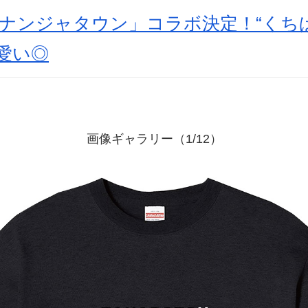
ナンジャタウン」コラボ決定！“くち
愛い◎
画像ギャラリー（1/12）