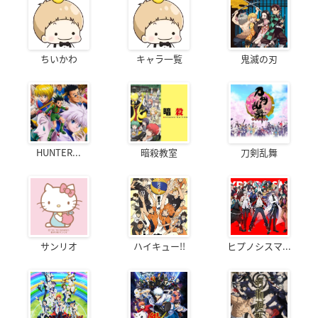
ちいかわ
キャラ一覧
鬼滅の刃
HUNTER...
暗殺教室
刀剣乱舞
サンリオ
ハイキュー!!
ヒプノシスマ...