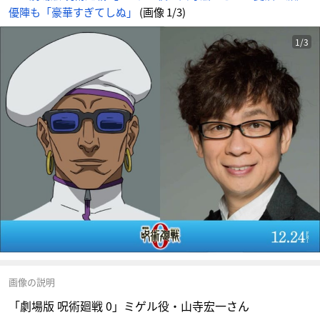
優陣も「豪華すぎてしぬ」
(画像 1/3)
1/3
画像の説明
「劇場版 呪術廻戦 0」ミゲル役・山寺宏一さん