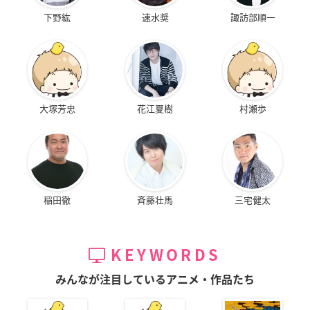
下野紘
速水奨
諏訪部順一
大塚芳忠
花江夏樹
村瀬歩
稲田徹
斉藤壮馬
三宅健太
KEYWORDS
みんなが注目しているアニメ・作品たち