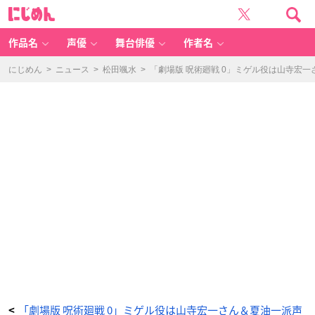
「劇
に
場
じ
版
め
呪
ん
術
廻
作品名
声優
舞台俳優
作者名
戦
0」
ミ
ゲ
にじめん
>
ニュース
>
松田颯水
>
「劇場版 呪術廻戦 0」ミゲル役は山寺宏
ル
役・
山
寺
宏
一
さ
ん
-
ア
ニ
メ
情
報
サ
イ
ト
に
じ
め
ん
「劇場版 呪術廻戦 0」ミゲル役は山寺宏一さん＆夏油一派声
<