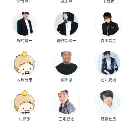
宮野真守
速水奨
下野紘
鈴村健一
諏訪部順一
森川智之
大塚芳忠
稲田徹
花江夏樹
村瀬歩
三宅健太
斉藤壮馬