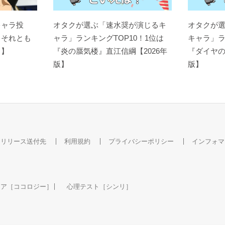
キャラ投
オタクが選ぶ「速水奨が演じるキ
オタクが
？それとも
ャラ」ランキングTOP10！1位は
キャラ」ラ
ト】
『炎の蜃気楼』直江信綱【2026年
『ダイヤの
版】
版】
スリリース送付先
利用規約
プライバシーポリシー
インフォマ
ケア［ココロジー］
心理テスト［シンリ］