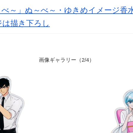
～べ～」ぬ～べ～・ゆきめイメージ香
ジは描き下ろし
画像ギャラリー（2/4）