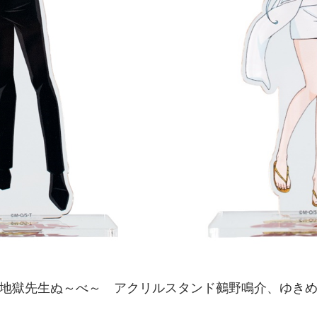
地獄先生ぬ～べ～ アクリルスタンド鵺野鳴介、ゆき