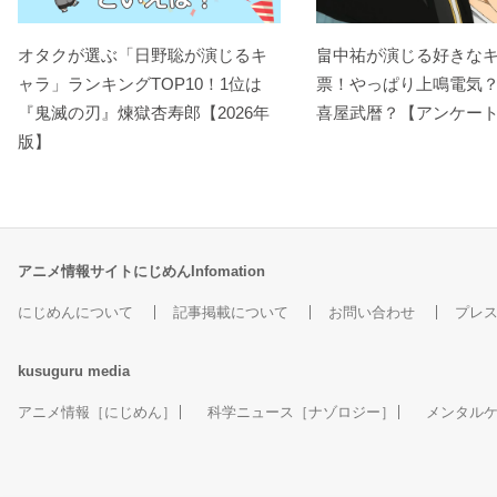
オタクが選ぶ「日野聡が演じるキ
畠中祐が演じる好きな
ャラ」ランキングTOP10！1位は
票！やっぱり上鳴電気
『鬼滅の刃』煉󠄁獄杏寿郎【2026年
喜屋武暦？【アンケー
版】
アニメ情報サイトにじめんInfomation
にじめんについて
記事掲載について
お問い合わせ
プレ
kusuguru
media
アニメ情報［にじめん］
科学ニュース［ナゾロジー］
メンタル