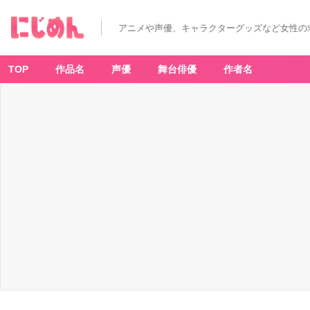
地
獄
先
アニメや声優、キャラクターグッズなど女性の
生
ぬ
～
べ
～
TOP
作品名
声優
舞台俳優
作者名
ア
ク
リ
ル
ス
タ
ン
ド
鵺
野
鳴
介、
ゆ
き
め
-
ア
ニ
メ
情
報
サ
イ
ト
に
じ
め
ん