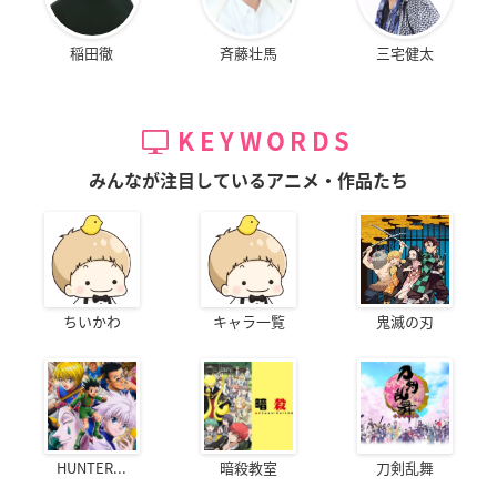
稲田徹
斉藤壮馬
三宅健太
KEYWORDS
みんなが注目しているアニメ・作品たち
ちいかわ
キャラ一覧
鬼滅の刃
HUNTER...
暗殺教室
刀剣乱舞