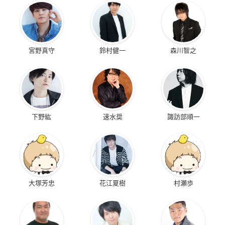
宮野真守
鈴村健一
森川智之
下野紘
速水奨
諏訪部順一
大塚芳忠
花江夏樹
村瀬歩