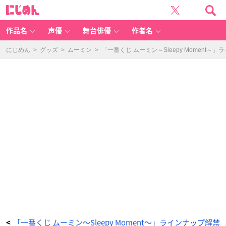
「一
に
番
じ
く
め
じ
ん
ム
ー
作品名
声優
舞台俳優
作者名
ミ
ン
～
Sl
にじめん
>
グッズ
>
ムーミン
>
「一番くじ ムーミン～Sleepy Moment
e
e
p
y
M
o
m
e
nt
～」
B
賞
ニ
ョ
ロ
ニ
ョ
ロ
抱
き
つ
き
ク
ッ
シ
ョ
ン
-
ア
ニ
メ
情
報
サ
「一番くじ ムーミン～Sleepy Moment～」ラインナップ解禁
<
イ