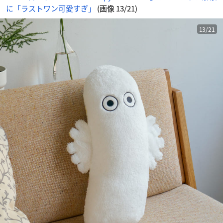
ト
に「ラストワン可愛すぎ」
(画像 13/21)
に
じ
め
ん
13/21