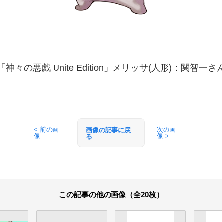
「神々の悪戯 Unite Edition」メリッサ(人形)：関智一さ
< 前の画
次の画
画像の記事に戻
像
像 >
る
この記事の他の画像（全20枚）