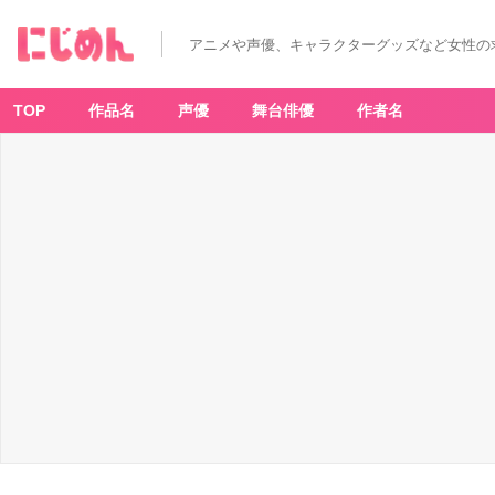
「神々
の
悪
アニメや声優、キャラクターグッズなど女性の
戯
U
ni
te
E
TOP
作品名
声優
舞台俳優
作者名
di
ti
o
n」
メ
リ
ッ
サ
(人
形)：
関
智
一
さ
ん
-
ア
ニ
メ
情
報
サ
イ
ト
に
じ
め
ん