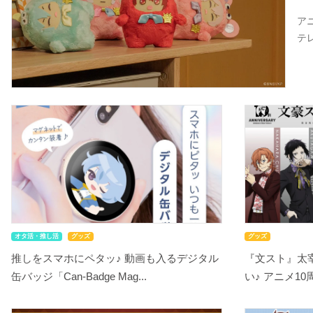
ア
テ
オタ活・推し活
グッズ
グッズ
推しをスマホにペタッ♪ 動画も入るデジタル
『文スト』太
缶バッジ「Can-Badge Mag...
い♪ アニメ10