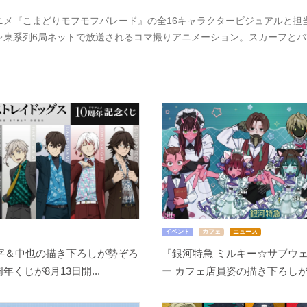
ニメ『こまどりモフモフパレード』の全16キャラクタービジュアルと担当
レ東系列6局ネットで放送されるコマ撮りアニメーション。スカーフと
イベント
カフェ
ニュース
宰＆中也の描き下ろしが勢ぞろ
『銀河特急 ミルキー☆サブウェ
周年くじが8月13日開...
ー カフェ店員姿の描き下ろしが尊