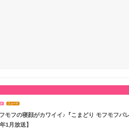
メ
ニュース
フモフの寝顔がカワイイ♪『こまどり モフモフパレ
7年1月放送】