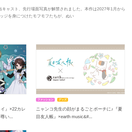
キャスト、先行場面写真が解禁されました。本作は2027年1月から
バッジを身につけたモフモフたちが、ぬい
ファッション
グッズ
イ』×22カレ
ニャンコ先生の顔がまるごとポーチに♪『夏
い...
目友人帳』×earth music&#...