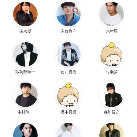
速水奨
宮野真守
木村昴
諏訪部順一
花江夏樹
村瀬歩
中村悠一
坂本真綾
森川智之