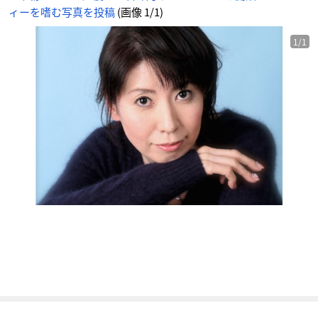
ニ
ィーを嗜む写真を投稿
(画像 1/1)
メ
情
報
サ
イ
1/1
ト
に
じ
め
ん