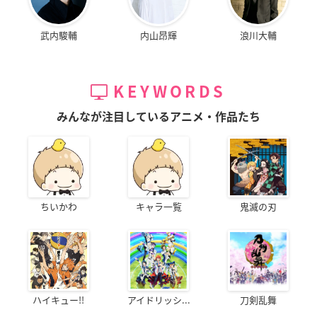
武内駿輔
内山昂輝
浪川大輔
KEYWORDS
みんなが注目しているアニメ・作品たち
ちいかわ
キャラ一覧
鬼滅の刃
ハイキュー!!
アイドリッシ...
刀剣乱舞