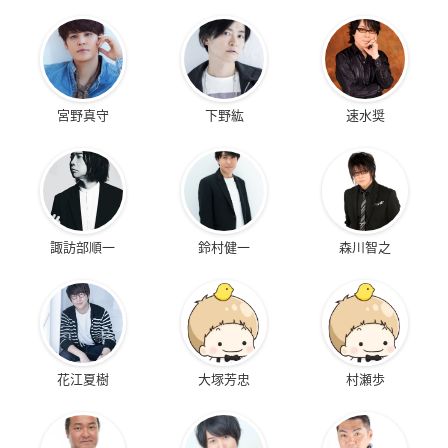
宮野真守
下野紘
速水奨
諏訪部順一
鈴村健一
森川智之
花江夏樹
大塚芳忠
村瀬歩