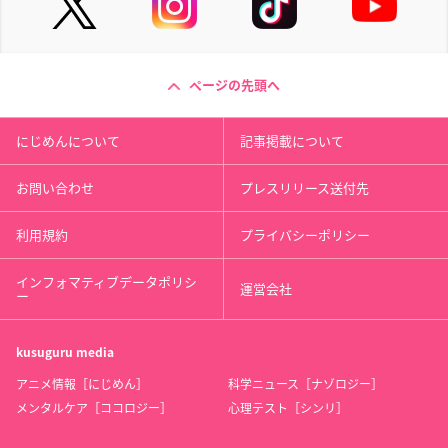
ページの先頭へ
にじめんについて
記事掲載について
お問い合わせ
プレスリリース送付先
利用規約
プライバシーポリシー
インフォマティブデータポリシ
運営会社
ー
kusuguru
media
アニメ情報［にじめん］
科学ニュース［ナゾロジー］
メンタルケア［ココロジー］
心理テスト［シンリ］