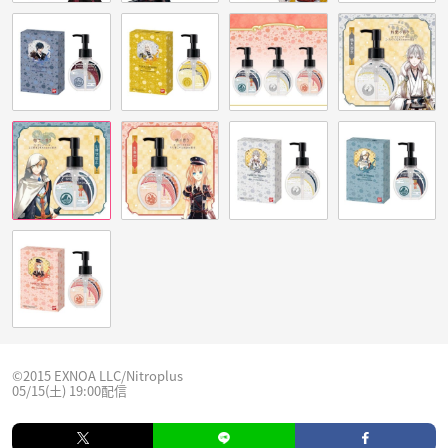
©2015 EXNOA LLC/Nitroplus
05/15(土) 19:00配信