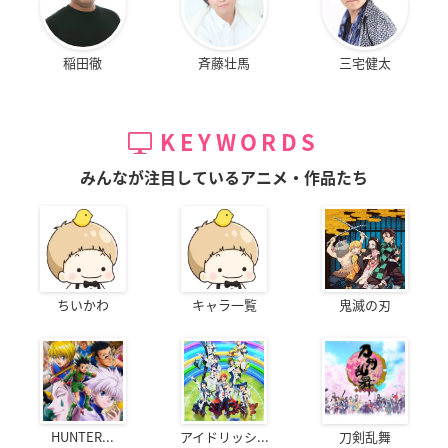
稲田徹
斉藤壮馬
三宅健太
KEYWORDS
みんなが注目しているアニメ・作品たち
ちいかわ
キャラ一覧
鬼滅の刃
HUNTER...
アイドリッシ...
刀剣乱舞