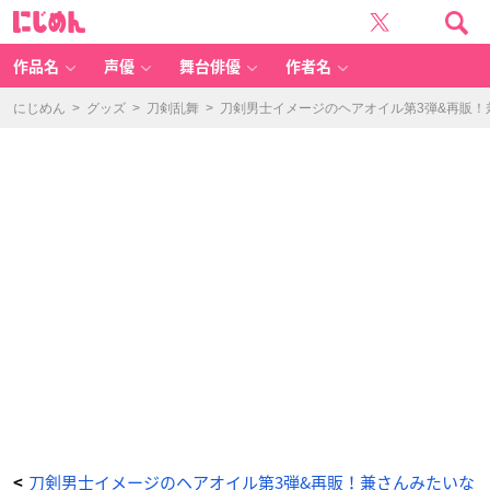
刀
に
剣
じ
乱
め
舞-
ん
O
N
作品名
声優
舞台俳優
作者名
LI
N
E-
ヘ
にじめん
>
グッズ
>
刀剣乱舞
>
刀剣男士イメージのヘアオイル第3弾&再販
ア
ト
リ
ー
ト
メ
ン
ト
オ
イ
ル
2
弾
山
姥
切
国
広
-
ア
ニ
メ
情
報
サ
イ
ト
に
じ
め
ん
刀剣男士イメージのヘアオイル第3弾&再販！兼さんみたいな
<