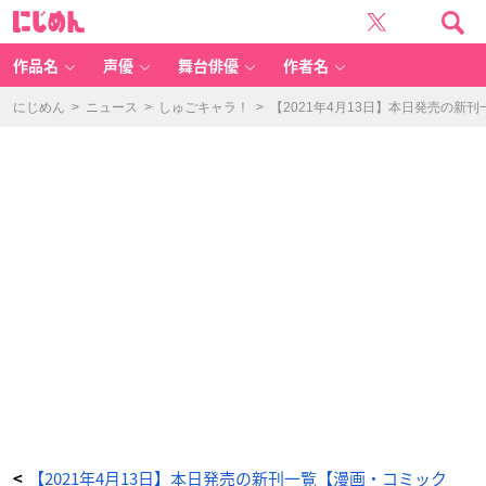
J
に
S
じ
の
め
ト
ん
リ
セ
作品名
声優
舞台俳優
作者名
ツ
(2)
-
ア
にじめん
>
ニュース
>
しゅごキャラ！
>
【2021年4月13日】本日発売の新
ニ
メ
情
報
サ
イ
ト
に
じ
め
ん
【2021年4月13日】本日発売の新刊一覧【漫画・コミック
<