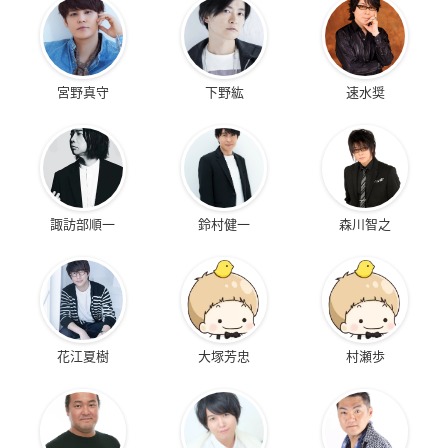
宮野真守
下野紘
速水奨
諏訪部順一
鈴村健一
森川智之
花江夏樹
大塚芳忠
村瀬歩