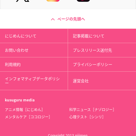
ページの先頭へ
にじめんについて
記事掲載について
お問い合わせ
プレスリリース送付先
利用規約
プライバシーポリシー
インフォマティブデータポリシ
運営会社
ー
kusuguru
media
アニメ情報［にじめん］
科学ニュース［ナゾロジー］
メンタルケア［ココロジー］
心理テスト［シンリ］
Copyright 2013 nijimen.