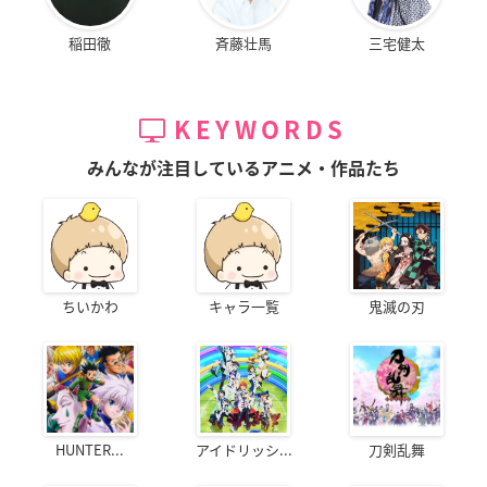
稲田徹
斉藤壮馬
三宅健太
KEYWORDS
みんなが注目しているアニメ・作品たち
ちいかわ
キャラ一覧
鬼滅の刃
HUNTER...
アイドリッシ...
刀剣乱舞