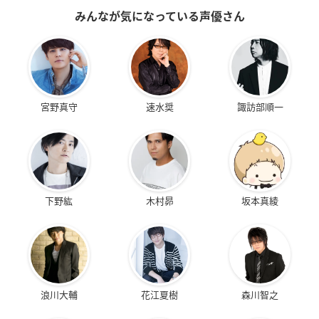
みんなが気になっている声優さん
宮野真守
速水奨
諏訪部順一
下野紘
木村昴
坂本真綾
浪川大輔
花江夏樹
森川智之