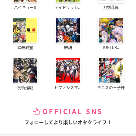
ハイキュー!!
アイドリッシ...
刀剣乱舞
暗殺教室
銀魂
HUNTER...
呪術廻戦
ヒプノシスマ...
テニスの王子様
OFFICIAL SNS
フォローしてより楽しいオタクライフ！