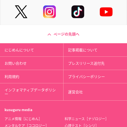
ページの先頭へ
にじめんについて
記事掲載について
お問い合わせ
プレスリリース送付先
利用規約
プライバシーポリシー
インフォマティブデータポリシ
運営会社
ー
kusuguru
media
アニメ情報［にじめん］
科学ニュース［ナゾロジー］
メンタルケア［ココロジー］
心理テスト［シンリ］