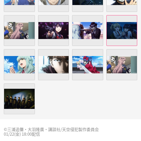
©三浦追儺・大羽隆廣・講談社/天空侵犯製作委員会
01/22(金) 18:00配信