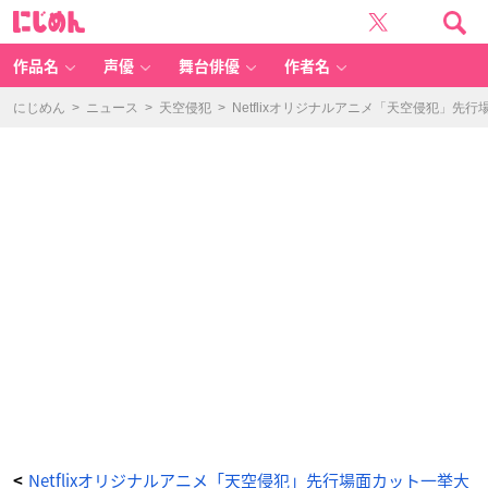
N
に
et
じ
fli
め
x
ん
オ
リ
作品名
声優
舞台俳優
作者名
ジ
ナ
ル
ア
にじめん
>
ニュース
>
天空侵犯
>
Netflixオリジナルアニメ「天空侵犯」先
ニ
メ
シ
リ
ー
ズ
「天
空
侵
犯」
先
行
場
面
カ
ッ
ト
-
ア
ニ
メ
情
報
サ
イ
ト
に
じ
め
ん
Netflixオリジナルアニメ「天空侵犯」先行場面カット一挙大
<