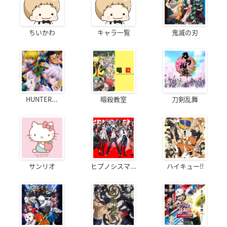
ちいかわ
キャラ一覧
鬼滅の刃
HUNTER...
暗殺教室
刀剣乱舞
サンリオ
ヒプノシスマ...
ハイキュー!!