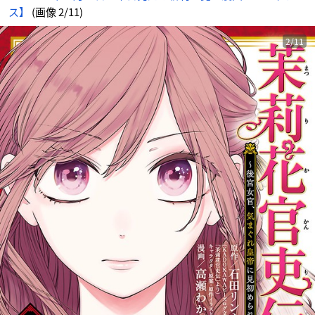
め
ス】
(画像 2/11)
ん
2/11