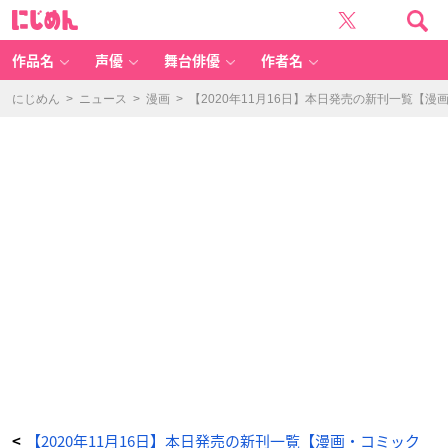
【2
に
0
じ
2
め
0
ん
年
1
作品名
声優
舞台俳優
作者名
1
月
1
6
にじめん
>
ニュース
>
漫画
>
【2020年11月16日】本日発売の新刊一覧【漫
日】
本
日
発
売
の
新
刊
一
覧
【漫
画・
コ
ミ
ッ
ク
ス】
_
2
番
目
の
画
像
-
ア
ニ
メ
情
報
サ
イ
ト
に
【2020年11月16日】本日発売の新刊一覧【漫画・コミック
<
じ