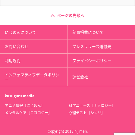
ページの先頭へ
にじめんについて
記事掲載について
お問い合わせ
プレスリリース送付先
利用規約
プライバシーポリシー
インフォマティブデータポリシ
運営会社
ー
kusuguru
media
アニメ情報［にじめん］
科学ニュース［ナゾロジー］
メンタルケア［ココロジー］
心理テスト［シンリ］
Copyright 2013 nijimen.