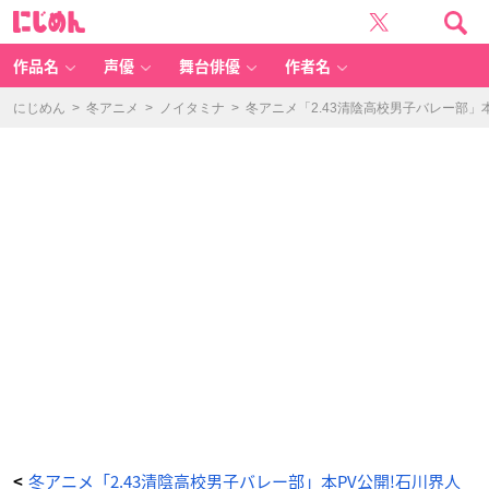
冬
に
ア
じ
ニ
め
メ
ん
「2.
4
作品名
声優
舞台俳優
作者名
3
清
陰
高
にじめん
>
冬アニメ
>
ノイタミナ
>
冬アニメ「2.43清陰高校男子バレー部
校
男
子
バ
レ
ー
部」
本
P
V
公
開!
石
川
界
人
さ
ん・
天
﨑
滉
平
さ
ん
演
じ
る
新
キ
ャ
ラ
も
_
9
冬アニメ「2.43清陰高校男子バレー部」本PV公開!石川界人
<
番