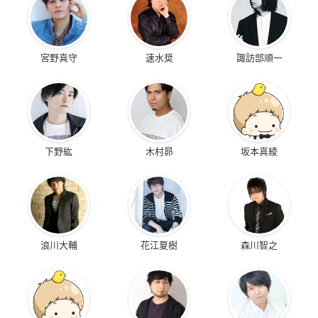
宮野真守
速水奨
諏訪部順一
下野紘
木村昴
坂本真綾
浪川大輔
花江夏樹
森川智之