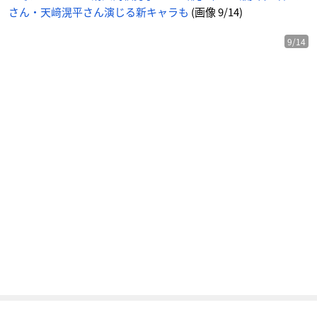
目
さん・天﨑滉平さん演じる新キャラも
(画像 9/14)
の
画
像
-
ア
9/14
ニ
メ
情
報
サ
イ
ト
に
じ
め
ん