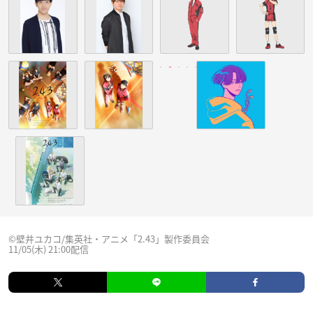
©壁井ユカコ/集英社・アニメ「2.43」製作委員会
11/05(木) 21:00配信