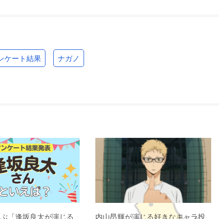
ンケート結果
ナガノ
選ぶ「逢坂良太が演じる
内山昂輝が演じる好きなキャラ投