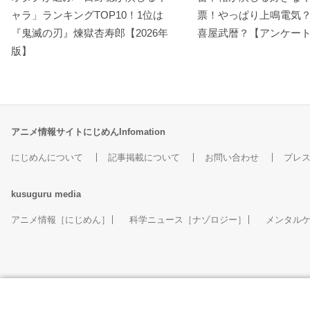
ャラ」ランキングTOP10！1位は
票！やっぱり上鳴電気
『鬼滅の刃』煉󠄁獄杏寿郎【2026年
喜屋武暦？【アンケー
版】
アニメ情報サイトにじめんInfomation
にじめんについて
記事掲載について
お問い合わせ
プレ
kusuguru
media
アニメ情報［にじめん］
科学ニュース［ナゾロジー］
メンタル