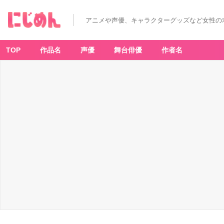
映
画
「ギ
アニメや声優、キャラクターグッズなど女性の
ヴ
ン」
×
「プ
レ
TOP
作品名
声優
舞台俳優
作者名
イ
ピ
ー」
ゆ
る
っ
と
し
た
イ
ラ
ス
ト
が
可
愛
い
コ
ラ
ボ
ア
イ
テ
ム
登
場
＆
フ
ェ
ア
開
催！
オ
ン
ラ