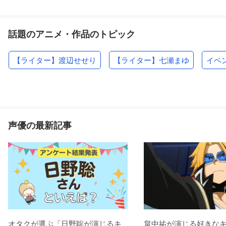
話題のアニメ・作品のトピック
【ライター】渡辺せせり
【ライター】七瀬まゆ
イベ
声優の最新記事
オタクが選ぶ「日野聡が演じるキ
畠中祐が演じる好きな