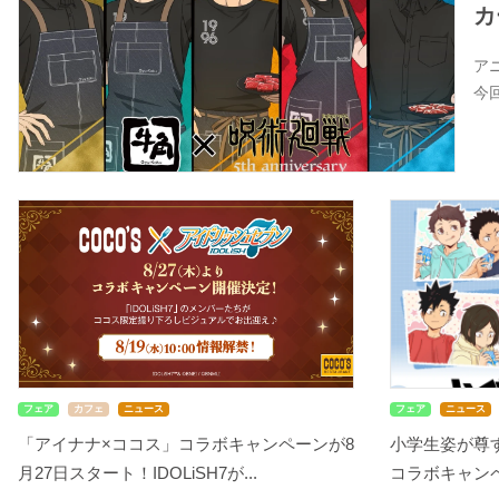
カ
ア
今
フェア
カフェ
ニュース
フェア
ニュース
「アイナナ×ココス」コラボキャンペーンが8
小学生姿が尊す
月27日スタート！IDOLiSH7が...
コラボキャンペ