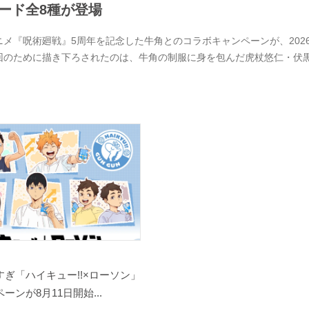
ード全8種が登場
ニメ『呪術廻戦』5周年を記念した牛角とのコラボキャンペーンが、2026
回のために描き下ろされたのは、牛角の制服に身を包んだ虎杖悠仁・伏
ぎ「ハイキュー!!×ローソン」
ーンが8月11日開始...