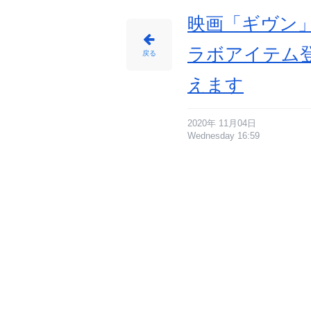
イ
ン
で
映画「ギヴン
も
店
舗
で
ラボアイテム
も
戻る
特
典
も
ら
えます
え
ま
す
_
5
番
2020年 11月04日
目
の
Wednesday 16:59
画
像
-
ア
ニ
メ
情
報
サ
イ
ト
に
じ
め
ん