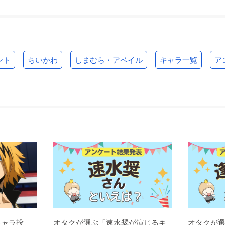
ント
ちいかわ
しまむら・アベイル
キャラ一覧
ア
キャラ投
オタクが選ぶ「速水奨が演じるキ
オタクが