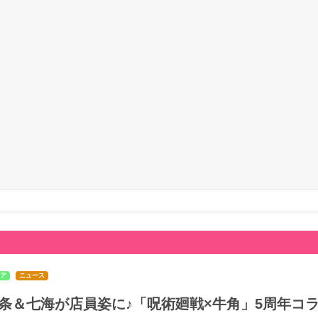
ア
ニュース
条＆七海が店員姿に♪「呪術廻戦×牛角」5周年コラ