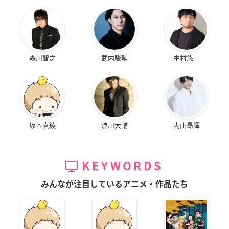
森川智之
武内駿輔
中村悠一
坂本真綾
浪川大輔
内山昂輝
KEYWORDS
みんなが注目しているアニメ・作品たち