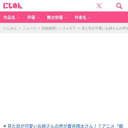
見
に
た
じ
目
め
が
ん
可
愛
作品名
声優
舞台俳優
作者名
い
お
姉
さ
にじめん
>
ニュース
>
戦姫絶唱シンフォギア
>
見た目が可愛いお姉さんの声
ん
の
声
が
蒼
井
翔
太
さ
ん！？
ア
ニ
メ
『戦
姫
絶
唱
シ
ン
フ
ォ
ギ
ア
A
X
Z』
の
追
加
キ
ャ
ス
ト
が
見た目が可愛いお姉さんの声が蒼井翔太さん！？アニメ『戦
<
公