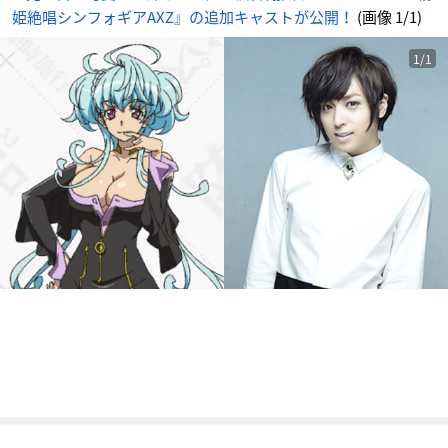
開！
姫絶唱シンフォギアAXZ』の追加キャストが公開！
(画像 1/1)
_
1
番
目
の
1/1
画
像
-
ア
ニ
メ
情
報
サ
イ
ト
に
じ
め
ん