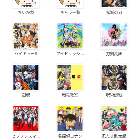
ちいかわ
キャラ一覧
鬼滅の刃
ハイキュー!!
アイドリッシ...
刀剣乱舞
銀魂
暗殺教室
呪術廻戦
ヒプノシスマ...
名探偵コナン
忍たま乱太郎