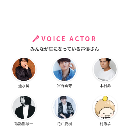
VOICE ACTOR
みんなが気になっている声優さん
速水奨
宮野真守
木村昴
諏訪部順一
花江夏樹
村瀬歩