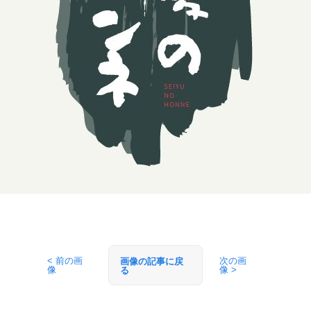
< 前の画
次の画
画像の記事に戻
像
像 >
る