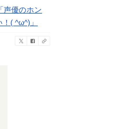
「声優のホン
 ^ω^)」