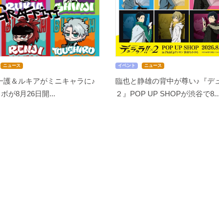
ニュース
イベント
ニュース
』一護＆ルキアがミニキャラに♪
臨也と静雄の背中が尊い♪『デュ
ボが8月26日開...
２』POP UP SHOPが渋谷で8..