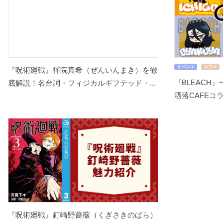
イベント
カフェ
『呪術廻戦』禪院真希（ぜんいんまき）を徹
『BLEACH
底解説！名台詞・フィジカルギフテッド・...
洒落CAFEコラ
『呪術廻戦』釘崎野薔薇（くぎさきのばら）