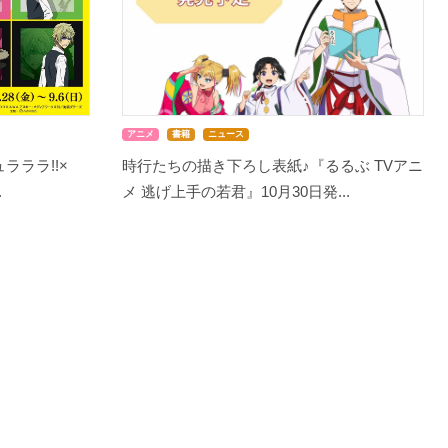
アニメ
書籍
ニュース
ラララ!!×
時行たちの描き下ろし表紙♪『るるぶ TVアニ
.
メ 逃げ上手の若君』10月30日発...