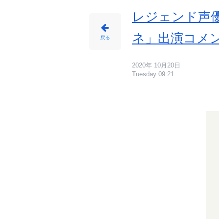
期
待
く
レジェンド声
だ
さ
い！
(
ネ」出演コメン
^
戻る
ω
^)」
_
2
番
目
2020年 10月20日
の
Tuesday 09:21
画
像
-
ア
ニ
メ
情
報
サ
イ
ト
に
じ
め
ん