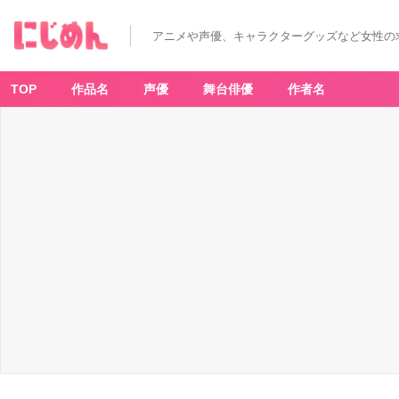
レ
ジ
ェ
アニメや声優、キャラクターグッズなど女性の
ン
ド
声
優
た
TOP
作品名
声優
舞台俳優
作者名
ち
の
ぶ
っ
ち
ゃ
け
生
配
信
ト
ー
ク
番
組
「声
優
の
ホ
ン
ネ」
出
演
コ
メ
ン
ト
到
着！
千
葉
繁
さ
ん
「ご