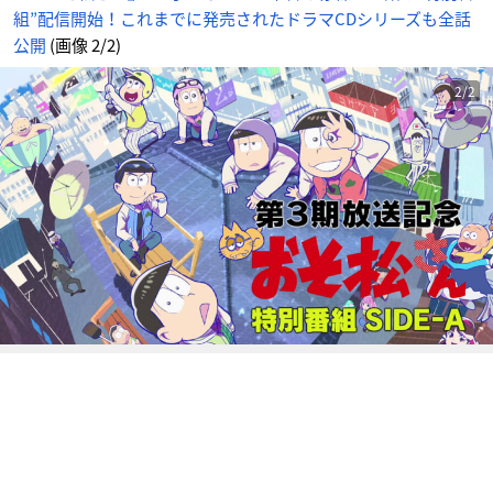
ズ
組”配信開始！これまでに発売されたドラマCDシリーズも全話
も
全
話
公開
(画像 2/2)
公
開
_
2
2/2
番
目
の
画
像
-
ア
ニ
メ
情
報
サ
イ
ト
に
じ
め
ん