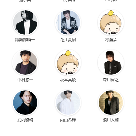
諏訪部順一
花江夏樹
村瀬歩
中村悠一
坂本真綾
森川智之
武内駿輔
内山昂輝
浪川大輔