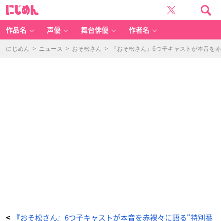
『お
に
そ
じ
松
め
さ
ん
ん』
6
作品名
声優
舞台俳優
作者名
つ
子
キ
ャ
にじめん
>
ニュース
>
おそ松さん
>
『おそ松さん』6つ子キャストが本音を赤
ス
ト
が
本
音
を
赤
裸々
に
語
る“特
別
番
組”配
信
開
始！
こ
れ
ま
で
に
発
売
さ
れ
た
ド
ラ
マ
C
D
シ
リ
『おそ松さん』6つ子キャストが本音を赤裸々に語る“特別番
<
ー