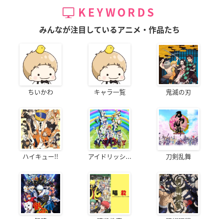
KEYWORDS
みんなが注目しているアニメ・作品たち
ちいかわ
キャラ一覧
鬼滅の刃
ハイキュー!!
アイドリッシ...
刀剣乱舞