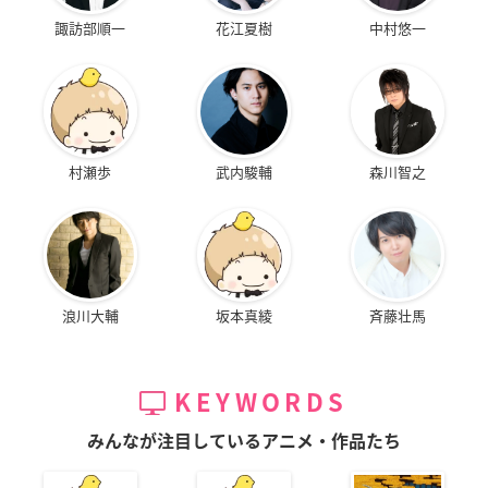
諏訪部順一
花江夏樹
中村悠一
村瀬歩
武内駿輔
森川智之
浪川大輔
坂本真綾
斉藤壮馬
KEYWORDS
みんなが注目しているアニメ・作品たち