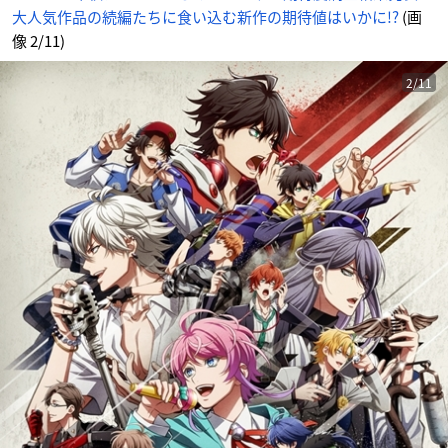
待
大人気作品の続編たちに食い込む新作の期待値はいかに!?
(画
値
は
い
像 2/11)
か
に!?
_
2
2/11
番
目
の
画
像
-
ア
ニ
メ
情
報
サ
イ
ト
に
じ
め
ん