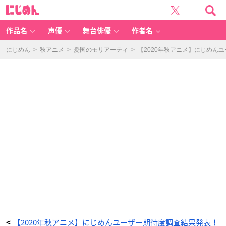
【2
に
0
じ
2
め
0
ん
年
秋
作品名
声優
舞台俳優
作者名
ア
ニ
メ】
に
にじめん
>
秋アニメ
>
憂国のモリアーティ
>
【2020年秋アニメ】にじめん
じ
め
ん
ユ
ー
ザ
ー
期
待
度
調
査
結
果
発
表！
大
人
気
作
品
の
続
編
た
ち
に
食
い
込
む
新
作
の
【2020年秋アニメ】にじめんユーザー期待度調査結果発表！
<
期