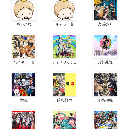
ちいかわ
キャラ一覧
鬼滅の刃
ハイキュー!!
アイドリッシ...
刀剣乱舞
銀魂
暗殺教室
呪術廻戦