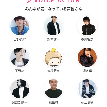
VOICE ACTOR
みんなが気になっている声優さん
宮野真守
鈴村健一
森川智之
下野紘
大塚芳忠
速水奨
諏訪部順一
稲田徹
花江夏樹