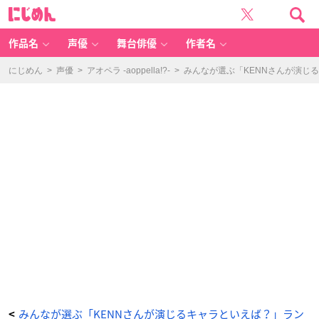
第
に
5
じ
位：
め
柿
ん
原
徹
作品名
声優
舞台俳優
作者名
也
さ
ん 2
0
にじめん
>
声優
>
アオペラ -aoppella!?-
>
みんなが選ぶ「KENNさんが演じる
2
票
の
画
像
-
ア
ニ
メ
情
報
サ
イ
ト
に
じ
め
ん
みんなが選ぶ「KENNさんが演じるキャラといえば？」ラン
<