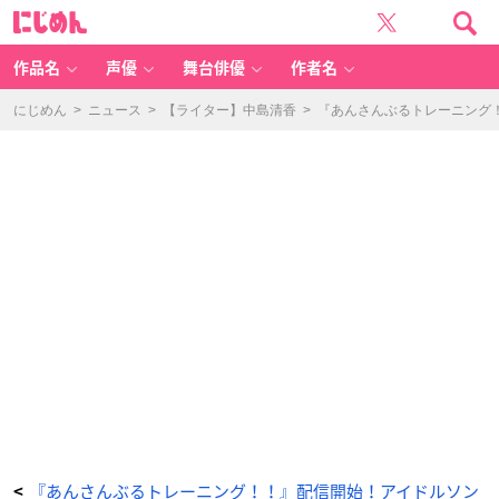
あ
に
ん
じ
さ
め
ん
ん
ぶ
る
作品名
声優
舞台俳優
作者名
ト
レ
ー
ニ
にじめん
>
ニュース
>
【ライター】中島清香
>
『あんさんぶるトレーニング
ン
グ！！
-
ア
ニ
メ
情
報
サ
イ
ト
に
じ
め
ん
『あんさんぶるトレーニング！！』配信開始！アイドルソン
<