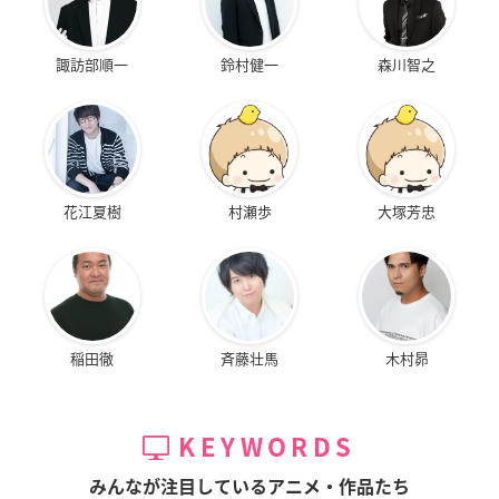
諏訪部順一
鈴村健一
森川智之
花江夏樹
村瀬歩
大塚芳忠
稲田徹
斉藤壮馬
木村昴
KEYWORDS
みんなが注目しているアニメ・作品たち