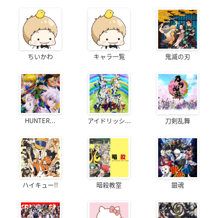
ちいかわ
キャラ一覧
鬼滅の刃
HUNTER...
アイドリッシ...
刀剣乱舞
ハイキュー!!
暗殺教室
銀魂