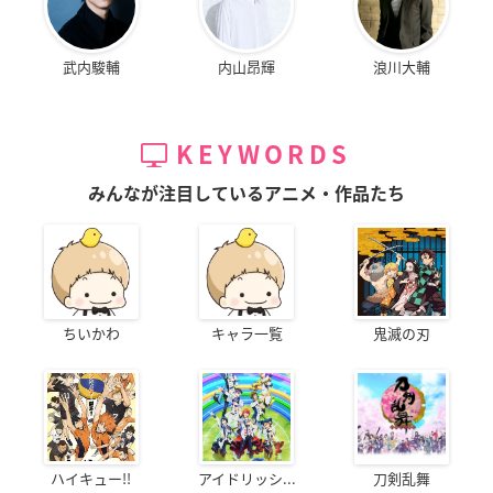
武内駿輔
内山昂輝
浪川大輔
KEYWORDS
みんなが注目しているアニメ・作品たち
ちいかわ
キャラ一覧
鬼滅の刃
ハイキュー!!
アイドリッシ...
刀剣乱舞