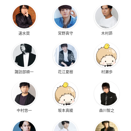
速水奨
宮野真守
木村昴
諏訪部順一
花江夏樹
村瀬歩
中村悠一
坂本真綾
森川智之