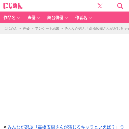
高
に
橋
じ
広
め
樹
ん
さ
ん
作品名
声優
舞台俳優
作者名
が
演
じ
る
にじめん
>
声優
>
アンケート結果
>
みんなが選ぶ「高橋広樹さんが演じるキャラ
キ
ャ
ラ
と
い
え
ば？
-
ア
ニ
メ
情
報
サ
イ
ト
に
じ
め
ん
みんなが選ぶ「高橋広樹さんが演じるキャラといえば？」ラ
<