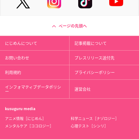
ページの先頭へ
にじめんについて
記事掲載について
お問い合わせ
プレスリリース送付先
利用規約
プライバシーポリシー
インフォマティブデータポリシ
運営会社
ー
kusuguru
media
アニメ情報［にじめん］
科学ニュース［ナゾロジー］
メンタルケア［ココロジー］
心理テスト［シンリ］