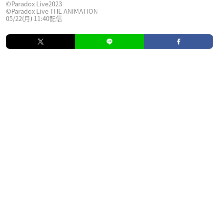
©Paradox Live2023
©Paradox Live THE ANIMATION
05/22(月) 11:40配信