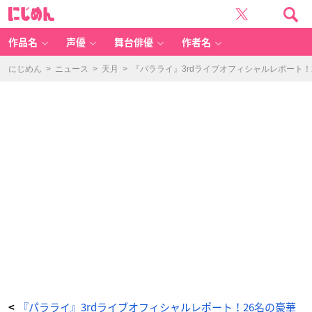
土
に
岐
じ
隼
め
一
ん
さ
ん
作品名
声優
舞台俳優
作者名
-
ア
ニ
メ
にじめん
>
ニュース
>
天月
>
『パラライ』3rdライブオフィシャルレポート
情
報
サ
イ
ト
に
じ
め
ん
『パラライ』3rdライブオフィシャルレポート！26名の豪華
<