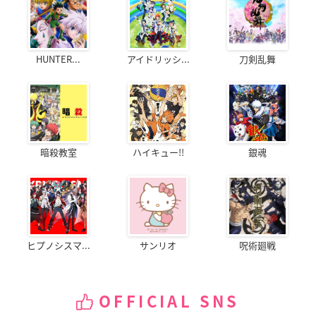
HUNTER...
アイドリッシ...
刀剣乱舞
暗殺教室
ハイキュー!!
銀魂
ヒプノシスマ...
サンリオ
呪術廻戦
OFFICIAL SNS