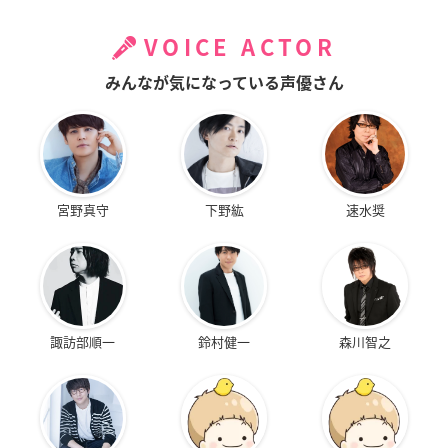
VOICE ACTOR
みんなが気になっている声優さん
宮野真守
下野紘
速水奨
諏訪部順一
鈴村健一
森川智之