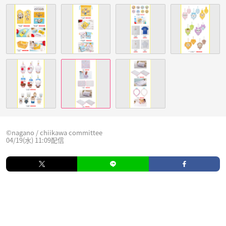
©nagano / chiikawa committee
04/19(水) 11:09配信