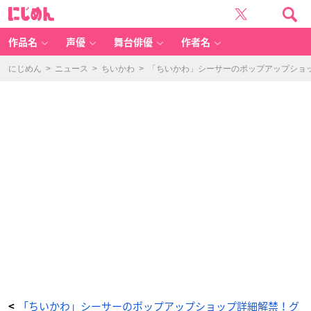
「シ
に
ー
じ
サ
め
ー
ん
祭
り!!!
作品名
声優
舞台俳優
作者名
P
O
P
U
にじめん
>
ニュース
>
ちいかわ
>
「ちいかわ」シーサーのポップアップショ
P
S
T
O
R
E」
新
商
品
-
ア
ニ
メ
情
報
サ
イ
ト
に
じ
め
ん
「ちいかわ」シーサーのポップアップショップ詳細解禁！グ
<