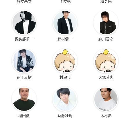
宮野真守
下野紘
速水奨
諏訪部順一
鈴村健一
森川智之
花江夏樹
村瀬歩
大塚芳忠
稲田徹
斉藤壮馬
木村昴