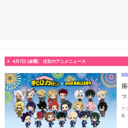
8月7日 (金曜) 注目のアニメニュース
イベ
浴
ッ
ア
阪