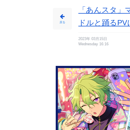
サ
イ
ト
「あんスタ」
に
じ
め
ん
ドルと踊るPV
戻る
2023年 03月15日
Wednesday 16:16