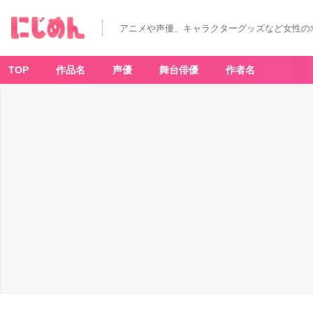
「あ
ん
ス
アニメや声優、キャラクターグッズなど女性の
タ
ウ
ェ
ル
カ
TOP
作品名
声優
舞台俳優
作者名
ム
祭
2
0
2
3」
★
5
確
定
無
料
1
0
連
ス
カ
ウ
ト
&
無
料
2
0
連
ス
カ
ウ
ト
-
ア
ニ
メ
情
報