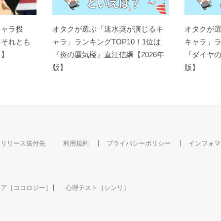
キャラ投
オタクが選ぶ「速水奨が演じるキ
オタクが
？それとも
ャラ」ランキングTOP10！1位は
キャラ」ラ
ト】
『炎の蜃気楼』直江信綱【2026年
『ダイヤの
版】
版】
スリリース送付先
利用規約
プライバシーポリシー
インフォマ
ケア［ココロジー］
心理テスト［シンリ］