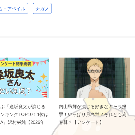
ら・アベイル
ナガノ
選ぶ「逢坂良太が演じる
内山昂輝が演じる好きなキャラ投
ンキングTOP10！1位は
票！やっぱり月島蛍？それとも狗
A』沢村栄純【2026年
巻棘？【アンケート】