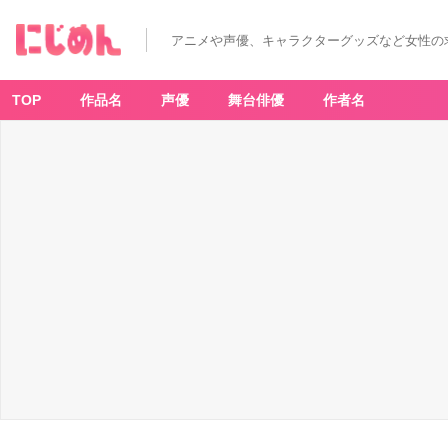
「あ
ん
さ
アニメや声優、キャラクターグッズなど女性の
ん
ぶ
る
ス
タ
TOP
作品名
声優
舞台俳優
作者名
ー
ズ」
は
じ
め
て
さ
ん、
い
ら
っ
し
ゃ〜
い！！
キ
ャ
ン
ペ
ー
ン
-
ア
ニ
メ
情
報
サ
イ
ト
に
じ
め
ん