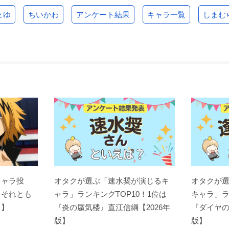
まゆ
ちいかわ
アンケート結果
キャラ一覧
しまむ
キャラ投
オタクが選ぶ「速水奨が演じるキ
オタクが
？それとも
ャラ」ランキングTOP10！1位は
キャラ」ラ
ト】
『炎の蜃気楼』直江信綱【2026年
『ダイヤの
版】
版】