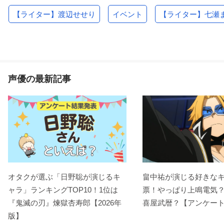
【ライター】渡辺せせり
イベント
【ライター】七瀬
声優の最新記事
オタクが選ぶ「日野聡が演じるキ
畠中祐が演じる好きな
ャラ」ランキングTOP10！1位は
票！やっぱり上鳴電気
『鬼滅の刃』煉󠄁獄杏寿郎【2026年
喜屋武暦？【アンケー
版】