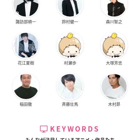
諏訪部順一
鈴村健一
森川智之
花江夏樹
村瀬歩
大塚芳忠
稲田徹
斉藤壮馬
木村昴
KEYWORDS