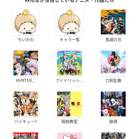
みんなが注目しているアニメ・作品たち
ちいかわ
キャラ一覧
鬼滅の刃
HUNTER...
アイドリッシ...
刀剣乱舞
ハイキュー!!
暗殺教室
銀魂