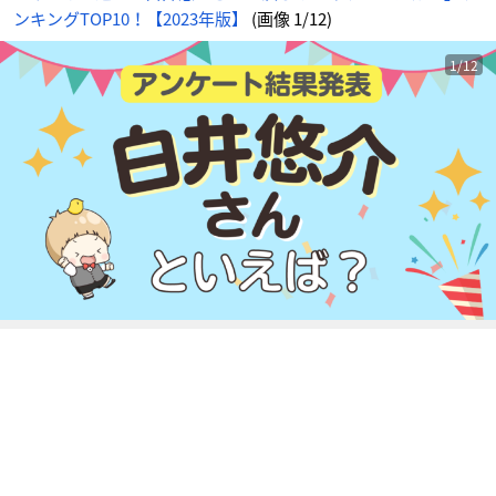
像
ンキングTOP10！【2023年版】
(画像 1/12)
-
ア
ニ
メ
情
1/12
報
サ
イ
ト
に
じ
め
ん