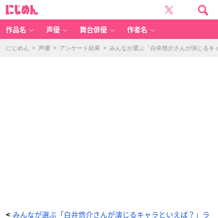
み
に
ん
じ
な
め
が
ん
選
ぶ
作品名
声優
舞台俳優
作者名
「白
井
悠
介
にじめん
>
声優
>
アンケート結果
>
みんなが選ぶ「白井悠介さんが演じるキャラ
さ
ん
が
演
じ
る
キ
ャ
ラ
と
い
え
ば？」
ラ
ン
キ
ン
グ
T
O
P
1
0！
【2
0
2
3
年
版】
_
1
番
目
の
みんなが選ぶ「白井悠介さんが演じるキャラといえば？」ラ
<
画