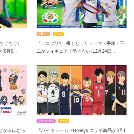
一番くじ
グッズ
もぐもぐ♪ 一
「テニプリ×一番くじ」リョーマ・手塚・不
月8...
二がフィギュアで勢ぞろい♪12月24日...
ファッション
グッズ
まどか＆ほむら
『ハイキュー!!』×Honeys コラボ商品が8月1