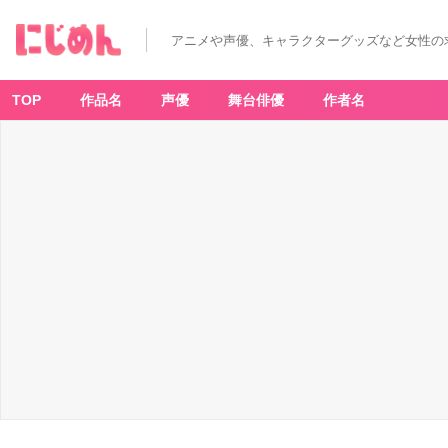
『鬼
滅
の
アニメや声優、キャラクターグッズなど女性の
刃』
柱
7
名
の
TOP
作品名
声優
舞台俳優
作者名
イ
メ
ー
ジ
フ
レ
グ
ラ
ン
ス
が
登
場！
煉
獄
杏
寿
郎
は
己
の
正
義
を
貫
き
通
す
た
め
の
香
り
_
8