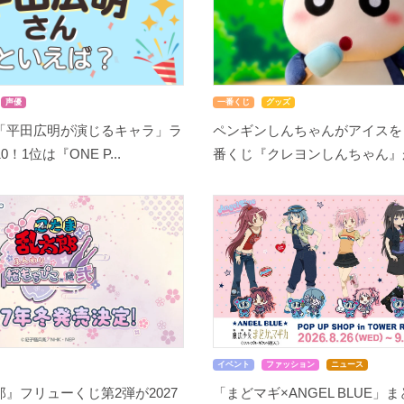
声優
一番くじ
グッズ
「平田広明が演じるキャラ」ラ
ペンギンしんちゃんがアイスを
！1位は『ONE P...
番くじ『クレヨンしんちゃん』が8
イベント
ファッション
ニュース
』フリューくじ第2弾が2027
「まどマギ×ANGEL BLUE」