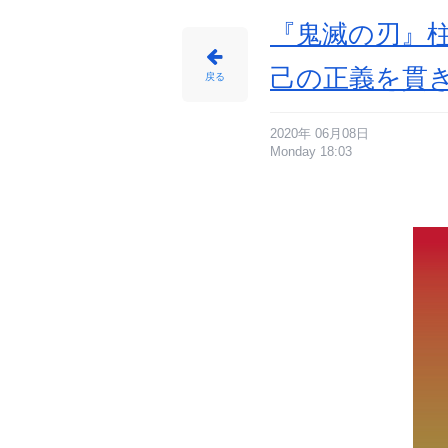
番
目
の
『鬼滅の刃』
画
像
-
ア
己の正義を貫
ニ
戻る
メ
情
報
サ
イ
ト
2020年 06月08日
に
Monday 18:03
じ
め
ん