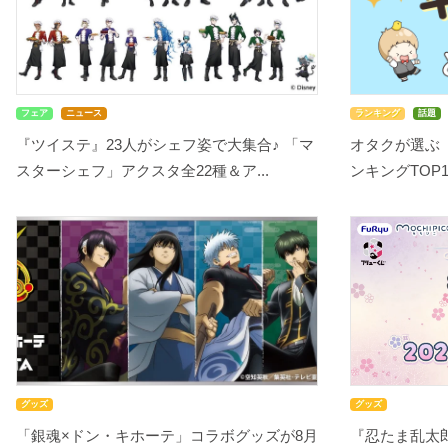
フェア
ニュース
ランキング
話題
『ツイステ』23人がシェフ姿で大集合♪ 「マ
オタクが選ぶ
スターシェフ」アクスタ全22種＆ア...
ンキングTOP10
グッズ
グッズ
「銀魂×ドン・キホーテ」コラボグッズが8月
『忍たま乱太郎