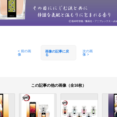
< 前の画
次の画
画像の記事に戻
像
像 >
る
この記事の他の画像（全16枚）