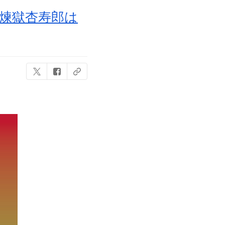
煉獄杏寿郎は