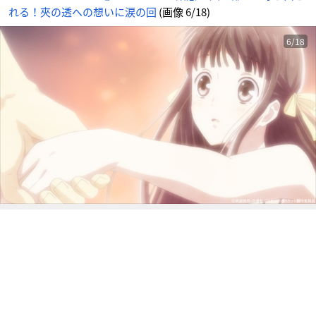
番
れる！夾の透への想いに涙の回
(画像 6/18)
目
の
画
像
-
6/18
ア
ニ
メ
情
報
サ
イ
ト
に
じ
め
ん