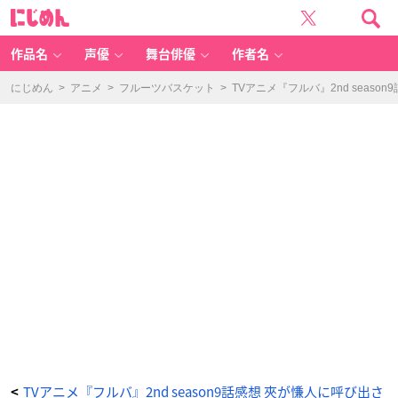
T
に
V
じ
ア
め
ニ
ん
メ
『フ
作品名
声優
舞台俳優
作者名
ル
バ』
2
n
にじめん
>
アニメ
>
フルーツバスケット
>
TVアニメ『フルバ』2nd seas
d
s
e
a
s
o
n
9
話
感
想
夾
が
慊
人
に
呼
び
出
さ
れ
る！
夾
の
透
へ
の
想
い
に
涙
の
回
_
TVアニメ『フルバ』2nd season9話感想 夾が慊人に呼び出さ
<
6