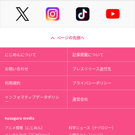
ページの先頭へ
にじめんについて
記事掲載について
お問い合わせ
プレスリリース送付先
利用規約
プライバシーポリシー
インフォマティブデータポリシ
運営会社
ー
kusuguru
media
アニメ情報［にじめん］
科学ニュース［ナゾロジー］
メンタルケア［ココロジー］
心理テスト［シンリ］