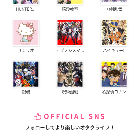
HUNTER...
暗殺教室
刀剣乱舞
サンリオ
ヒプノシスマ...
ハイキュー!!
銀魂
呪術廻戦
名探偵コナン
OFFICIAL SNS
フォローしてより楽しいオタクライフ！