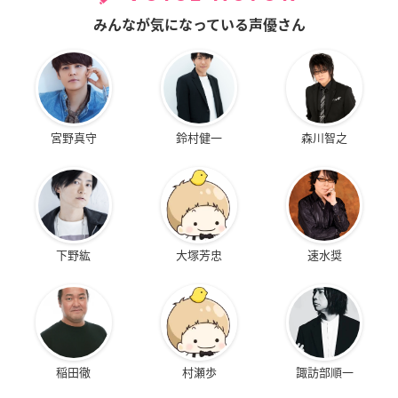
みんなが気になっている声優さん
宮野真守
鈴村健一
森川智之
下野紘
大塚芳忠
速水奨
稲田徹
村瀬歩
諏訪部順一