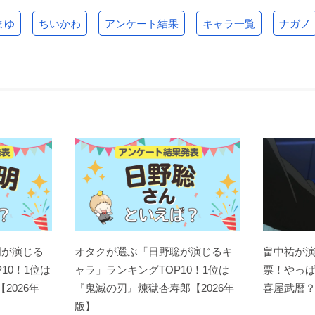
まゆ
ちいかわ
アンケート結果
キャラ一覧
ナガノ
明が演じる
オタクが選ぶ「日野聡が演じるキ
畠中祐が
10！1位は
ャラ」ランキングTOP10！1位は
票！やっ
【2026年
『鬼滅の刃』煉󠄁獄杏寿郎【2026年
喜屋武暦
版】