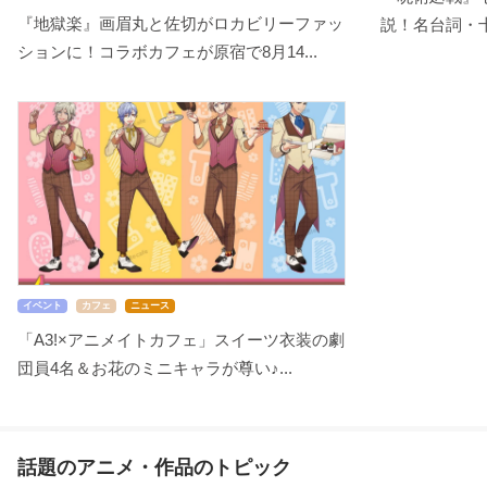
『地獄楽』画眉丸と佐切がロカビリーファッ
説！名台詞・十
ションに！コラボカフェが原宿で8月14...
イベント
カフェ
ニュース
「A3!×アニメイトカフェ」スイーツ衣装の劇
団員4名＆お花のミニキャラが尊い♪...
話題のアニメ・作品のトピック