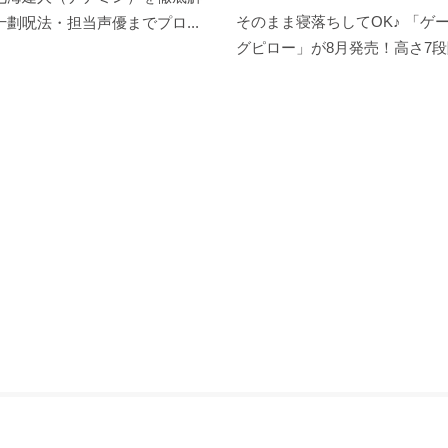
そのまま寝落ちしてOK♪ 「ゲ
劃呪法・担当声優までプロ...
グピロー」が8月発売！高さ7段階