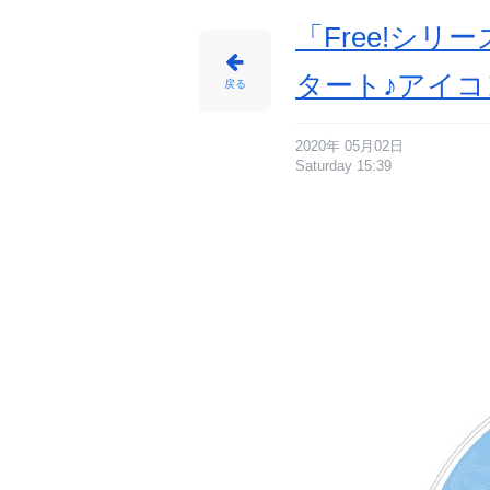
目
の
画
「Free!シ
像
-
ア
ニ
タート♪アイ
メ
戻る
情
報
サ
イ
ト
に
2020年 05月02日
じ
Saturday 15:39
め
ん