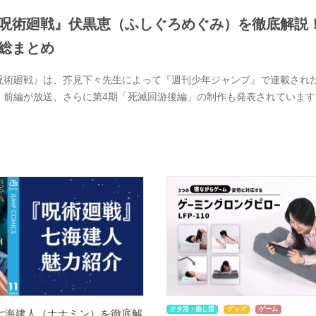
呪術廻戦』伏黒恵（ふしぐろめぐみ）を徹底解説
総まとめ
呪術廻戦』は、芥見下々先生によって『週刊少年ジャンプ』で連載された大
」前編が放送、さらに第4期「死滅回游後編」の制作も発表されています
オタ活・推し活
グッズ
ゲーム
七海建人（ナナミン）を徹底解