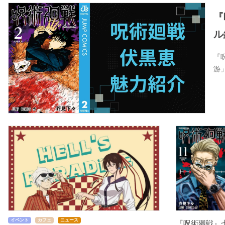
『
ル
『
游
イベント
カフェ
ニュース
『呪術廻戦』