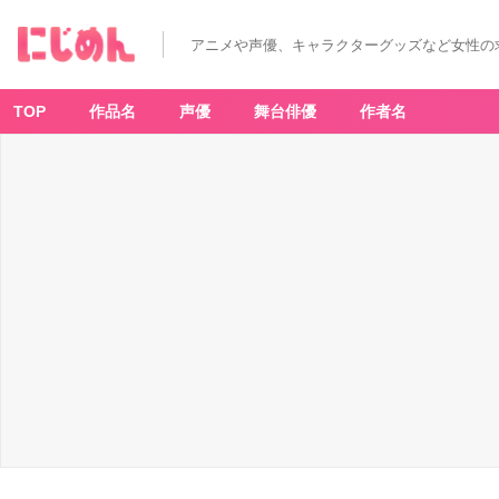
「F
re
e!
アニメや声優、キャラクターグッズなど女性の
シ
リ
ー
ズ
バ
TOP
作品名
声優
舞台俳優
作者名
ー
ス
デ
ー
企
画
2
0
2
0」
始
動！
第
１
弾
「遙」
か
ら
ス
タ
ー
ト
♪
ア
イ
コ
ン
配
布
も
開
始
_
3
番