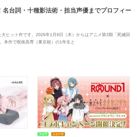
！名台詞・十種影法術・担当声優までプロフィー
ヒット作です。2026年1月8日（木）からはアニメ第3期「死滅回
。本作で呪術高専（東京校）の1年生と
フェア
ニュース