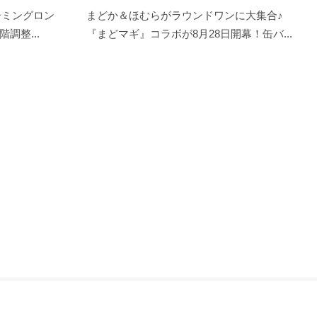
ーミングロン
まどか＆ほむらがラウンドワンに大集合♪
調整...
『まどマギ』コラボが8月28日開幕！缶バ...