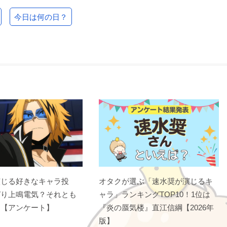
今日は何の日？
演じる好きなキャラ投
オタクが選ぶ「速水奨が演じるキ
ぱり上鳴電気？それとも
ャラ」ランキングTOP10！1位は
？【アンケート】
『炎の蜃気楼』直江信綱【2026年
版】