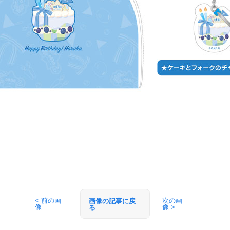
< 前の画
次の画
画像の記事に戻
像
像 >
る