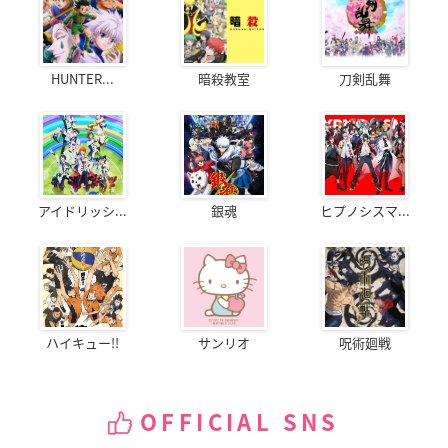
HUNTER...
暗殺教室
刀剣乱舞
アイドリッシ...
銀魂
ヒプノシスマ...
ハイキュー!!
サンリオ
呪術廻戦
OFFICIAL SNS