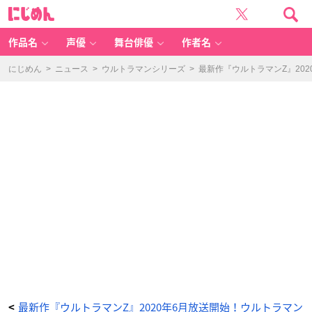
最
に
新
じ
作
め
『ウ
ん
ル
ト
作品名
声優
舞台俳優
作者名
ラ
マ
ン
Z』
にじめん
>
ニュース
>
ウルトラマンシリーズ
>
最新作『ウルトラマンZ』20
2
0
2
0
年
6
月
放
送
開
始！
ウ
ル
ト
ラ
マ
ン
ゼ
ロ
の
C
V
は
宮
野
真
守
さ
ん
が
続
投！
_
3
最新作『ウルトラマンZ』2020年6月放送開始！ウルトラマン
<
番