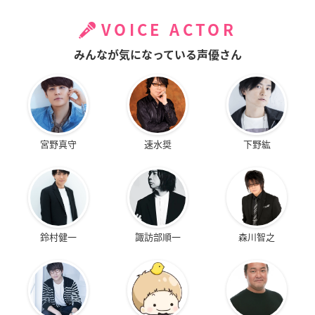
VOICE ACTOR
みんなが気になっている声優さん
宮野真守
速水奨
下野紘
鈴村健一
諏訪部順一
森川智之