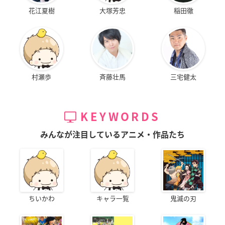
花江夏樹
大塚芳忠
稲田徹
村瀬歩
斉藤壮馬
三宅健太
KEYWORDS
みんなが注目しているアニメ・作品たち
ちいかわ
キャラ一覧
鬼滅の刃