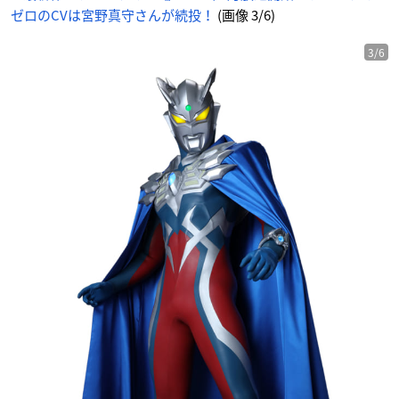
目
ゼロのCVは宮野真守さんが続投！
(画像 3/6)
の
画
像
-
ア
3/6
ニ
メ
情
報
サ
イ
ト
に
じ
め
ん