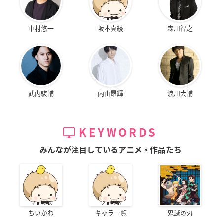
中村悠一
坂本真綾
森川智之
武内駿輔
内山昂輝
浪川大輔
KEYWORDS
みんなが注目しているアニメ・作品たち
ちいかわ
キャラ一覧
鬼滅の刃