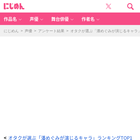
第
に
9
じ
位：
め
『フ
ん
ル
ー
作品名
声優
舞台俳優
作者名
ツ
バ
ス
ケ
にじめん
>
声優
>
アンケート結果
>
オタクが選ぶ「潘めぐみが演じるキャラ」ラ
ッ
ト』
草
摩
紅
葉
-
ア
ニ
メ
情
報
サ
イ
ト
に
じ
め
ん
オタクが選ぶ「潘めぐみが演じるキャラ」ランキングTOP1
<