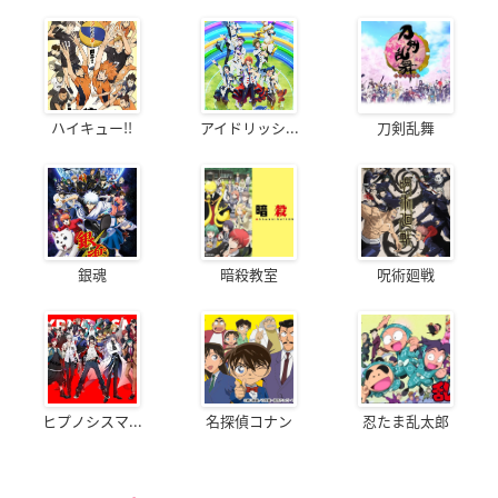
ハイキュー!!
アイドリッシ...
刀剣乱舞
銀魂
暗殺教室
呪術廻戦
ヒプノシスマ...
名探偵コナン
忍たま乱太郎