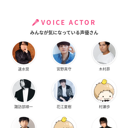
VOICE ACTOR
みんなが気になっている声優さん
速水奨
宮野真守
木村昴
諏訪部順一
花江夏樹
村瀬歩