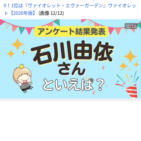
ヴ
0！1位は『ヴァイオレット・エヴァーガーデン』ヴァイオレッ
ァ
イ
オ
ト【2026年版】
(画像 12/12)
レ
ッ
ト
【2
12/12
0
2
6
年
版】
_
1
2
番
目
の
画
像
-
ア
ニ
メ
情
報
サ
イ
ト
に
じ
め
ん