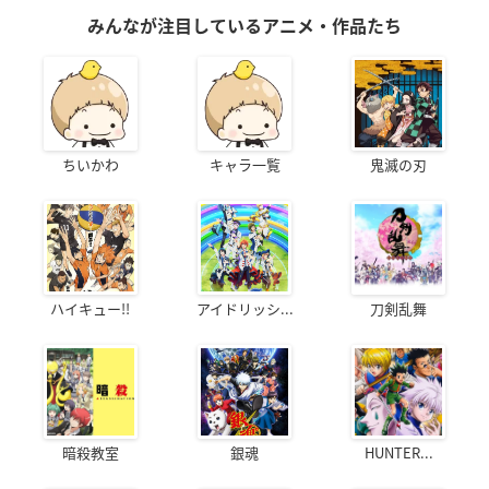
みんなが注目しているアニメ・作品たち
ちいかわ
キャラ一覧
鬼滅の刃
ハイキュー!!
アイドリッシ...
刀剣乱舞
暗殺教室
銀魂
HUNTER...