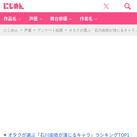
オ
に
タ
じ
ク
め
が
ん
選
ぶ
作品名
声優
舞台俳優
作者名
「石
川
由
依
にじめん
>
声優
>
アンケート結果
>
オタクが選ぶ「石川由依が演じるキャラ」
が
演
じ
る
キ
ャ
ラ」
ラ
ン
キ
ン
グ
T
O
P
1
0！
1
位
は
『ヴ
ァ
イ
オ
レ
ッ
ト・
エ
ヴ
ァ
ー
ガ
ー
デ
オタクが選ぶ「石川由依が演じるキャラ」ランキングTOP1
<
ン』