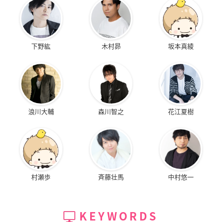
下野紘
木村昴
坂本真綾
浪川大輔
森川智之
花江夏樹
村瀬歩
斉藤壮馬
中村悠一
KEYWORDS