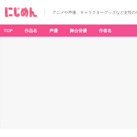
T
V
ア
アニメや声優、キャラクターグッズなど女性の
ニ
メ
「正
反
対
TOP
作品名
声優
舞台俳優
作者名
な
君
と
僕
第
2
期」
キ
ー
ビ
ジ
ュ
ア
ル
-
ア
ニ
メ
情
報
サ
イ
ト
に
じ
め
ん