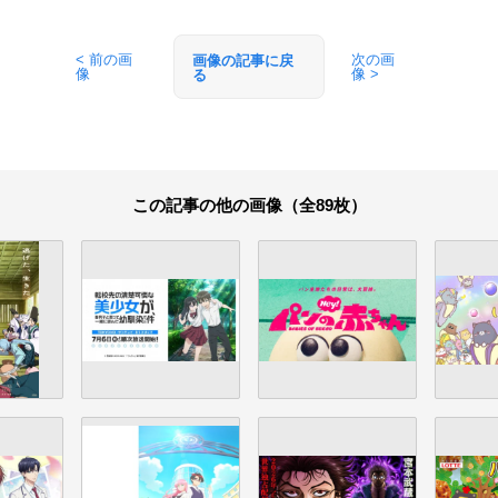
< 前の画
次の画
画像の記事に戻
像
像 >
る
この記事の他の画像（全89枚）