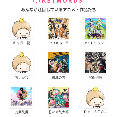
KEYWORDS
みんなが注目しているアニメ・作品たち
キャラ一覧
ハイキュー!!
アイドリッシ...
ちいかわ
鬼滅の刃
呪術廻戦
刀剣乱舞
忍たま乱太郎
Ｄｒ．ＳＴＯ...