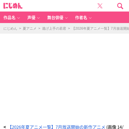
T
に
V
じ
ア
め
ニ
ん
メ
「地
作品名
声優
舞台俳優
作者名
球
大
好
き！
にじめん
>
夏アニメ
>
逃げ上手の若君
>
【2026年夏アニメ一覧】7月放送開
き
っ
く
ん」
キ
ー
ビ
ジ
ュ
ア
ル
-
ア
ニ
メ
情
報
サ
イ
ト
に
じ
め
ん
【2026年夏アニメ一覧】7月放送開始の新作アニメ
(画像 14/
<