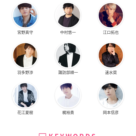
宮野真守
中村悠一
江口拓也
羽多野渉
諏訪部順一
速水奨
花江夏樹
梶裕貴
岡本信彦