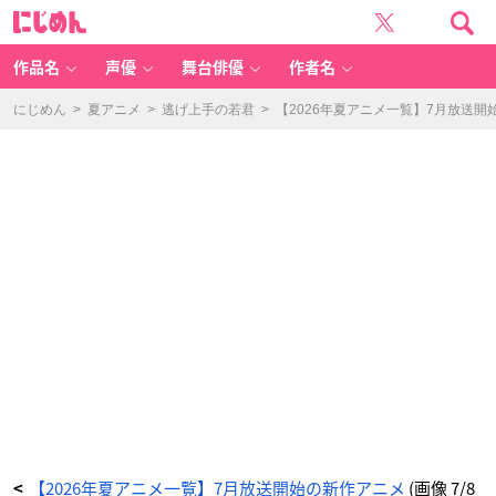
T
に
V
じ
ア
め
ニ
ん
メ
「刃
作品名
声優
舞台俳優
作者名
牙
道
第
2
にじめん
>
夏アニメ
>
逃げ上手の若君
>
【2026年夏アニメ一覧】7月放送開
ク
ー
ル」
キ
ー
ビ
ジ
ュ
ア
ル
-
ア
ニ
メ
情
報
サ
イ
ト
に
じ
め
ん
【2026年夏アニメ一覧】7月放送開始の新作アニメ
(画像 7/8
<