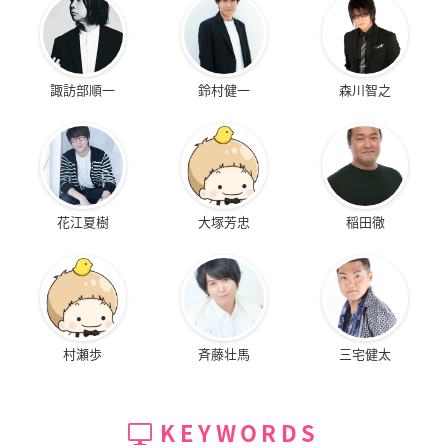
諏訪部順一
鈴村健一
森川智之
花江夏樹
大塚芳忠
稲田徹
村瀬歩
斉藤壮馬
三宅健太
KEYWORDS