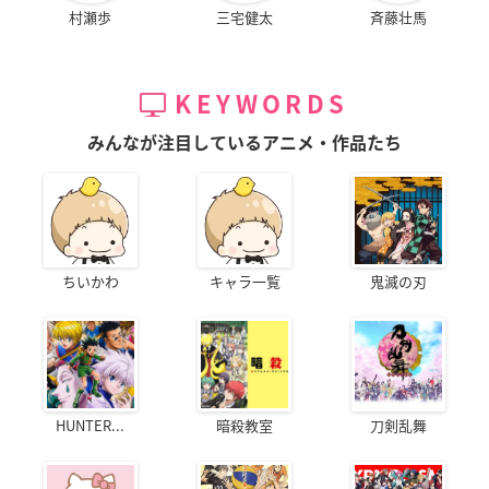
村瀬歩
三宅健太
斉藤壮馬
KEYWORDS
みんなが注目しているアニメ・作品たち
ちいかわ
キャラ一覧
鬼滅の刃
HUNTER...
暗殺教室
刀剣乱舞