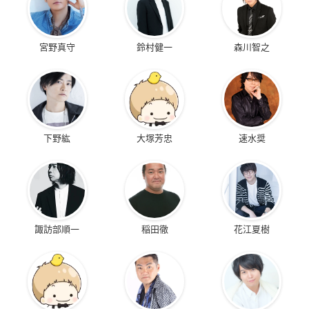
宮野真守
鈴村健一
森川智之
下野紘
大塚芳忠
速水奨
諏訪部順一
稲田徹
花江夏樹