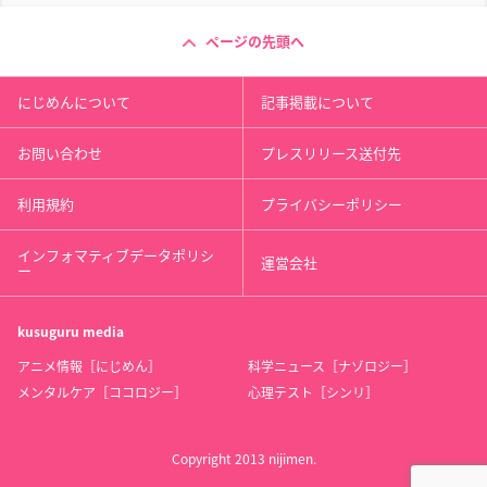
ページの先頭へ
にじめんについて
記事掲載について
お問い合わせ
プレスリリース送付先
利用規約
プライバシーポリシー
インフォマティブデータポリシ
運営会社
ー
kusuguru
media
アニメ情報［にじめん］
科学ニュース［ナゾロジー］
メンタルケア［ココロジー］
心理テスト［シンリ］
Copyright 2013 nijimen.