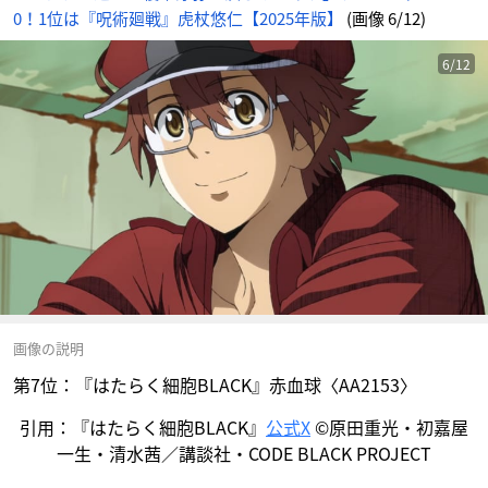
0！1位は『呪術廻戦』虎杖悠仁【2025年版】
(画像 6/12)
6/12
画像の説明
第7位：『はたらく細胞BLACK』赤血球〈AA2153〉
引用：『はたらく細胞BLACK』
公式X
©原田重光・初嘉屋
一生・清水茜／講談社・CODE BLACK PROJECT