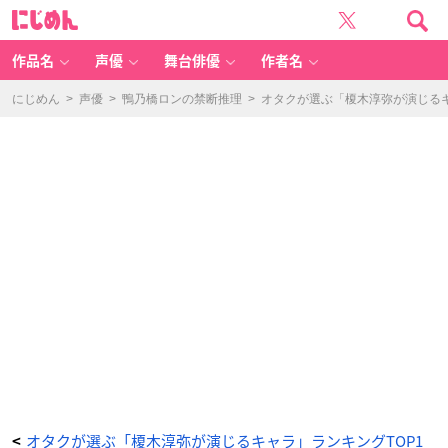
第
に
7
じ
位：
め
『は
ん
た
ら
作品名
声優
舞台俳優
作者名
く
細
胞
B
にじめん
>
声優
>
鴨乃橋ロンの禁断推理
>
オタクが選ぶ「榎木淳弥が演じるキ
L
A
C
K』
赤
血
球
〈A
A
2
1
5
3〉
-
ア
ニ
メ
情
報
サ
イ
ト
に
じ
め
ん
オタクが選ぶ「榎木淳弥が演じるキャラ」ランキングTOP1
<