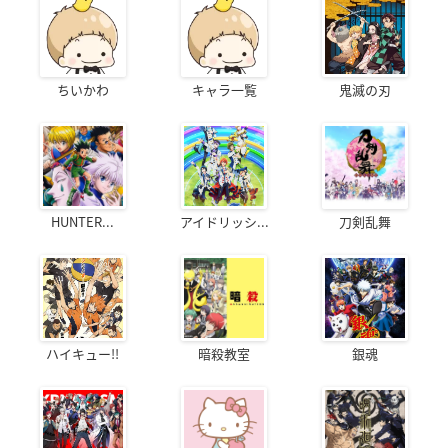
ちいかわ
キャラ一覧
鬼滅の刃
HUNTER...
アイドリッシ...
刀剣乱舞
ハイキュー!!
暗殺教室
銀魂