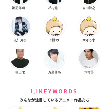
諏訪部順一
鈴村健一
森川智之
花江夏樹
村瀬歩
大塚芳忠
稲田徹
斉藤壮馬
木村昴
KEYWORDS
みんなが注目しているアニメ・作品たち