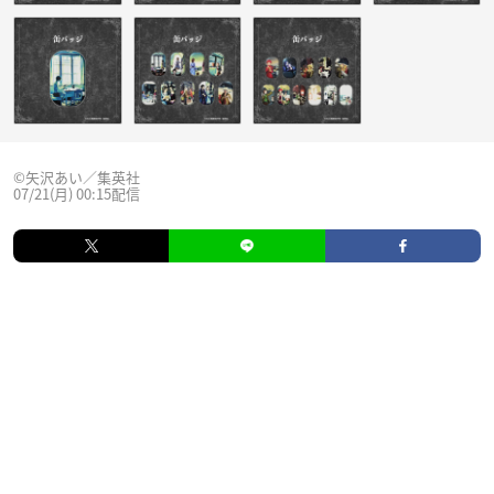
©矢沢あい／集英社
07/21(月) 00:15配信