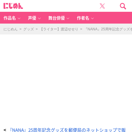
『N
に
A
じ
N
め
A』
ん
ク
リ
作品名
声優
舞台俳優
作者名
ア
フ
ァ
イ
にじめん
>
グッズ
>
【ライター】渡辺せせり
>
『NANA』25周年記念グッ
ル
_
T
R
A
P
N
E
S
T
-
ア
ニ
メ
情
報
サ
イ
ト
に
じ
め
ん
『NANA』25周年記念グッズを郵便局のネットショップで販
<