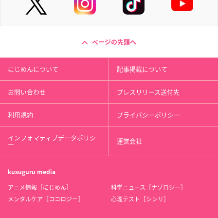
ページの先頭へ
にじめんについて
記事掲載について
お問い合わせ
プレスリリース送付先
利用規約
プライバシーポリシー
インフォマティブデータポリシ
運営会社
ー
kusuguru
media
アニメ情報［にじめん］
科学ニュース［ナゾロジー］
メンタルケア［ココロジー］
心理テスト［シンリ］