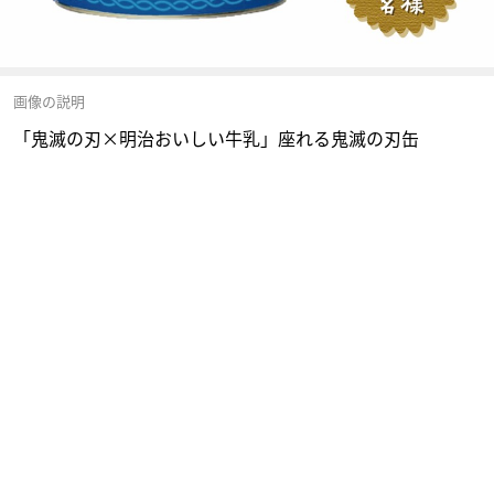
画像の説明
「鬼滅の刃×明治おいしい牛乳」座れる鬼滅の刃缶