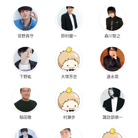
宮野真守
鈴村健一
森川智之
下野紘
大塚芳忠
速水奨
稲田徹
村瀬歩
諏訪部順一