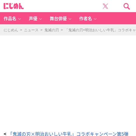
「鬼
に
滅
じ
の
め
刃
ん
×
明
作品名
声優
舞台俳優
作者名
治
お
い
し
にじめん
>
ニュース
>
鬼滅の刃
>
「鬼滅の刃×明治おいしい牛乳」コラボキ
い
牛
乳」
座
れ
る
鬼
滅
の
刃
缶
-
ア
ニ
メ
情
報
サ
イ
ト
に
じ
め
ん
「鬼滅の刃×明治おいしい牛乳」コラボキャンペーン第5弾
<