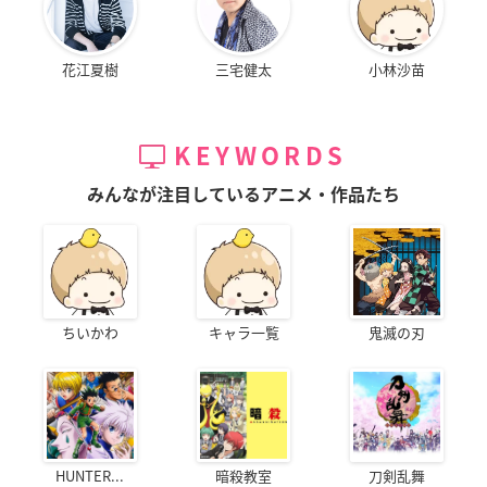
花江夏樹
三宅健太
小林沙苗
KEYWORDS
みんなが注目しているアニメ・作品たち
ちいかわ
キャラ一覧
鬼滅の刃
HUNTER...
暗殺教室
刀剣乱舞