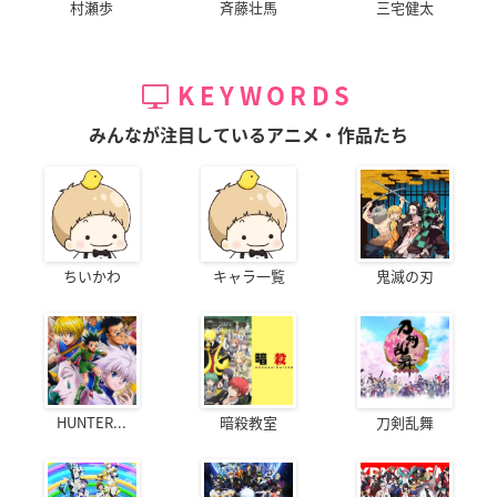
村瀬歩
斉藤壮馬
三宅健太
KEYWORDS
みんなが注目しているアニメ・作品たち
ちいかわ
キャラ一覧
鬼滅の刃
HUNTER...
暗殺教室
刀剣乱舞