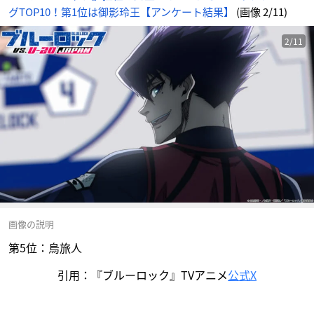
グTOP10！第1位は御影玲王【アンケート結果】
(画像 2/11)
2/11
画像の説明
第5位：烏旅人
引用：『ブルーロック』TVアニメ
公式X