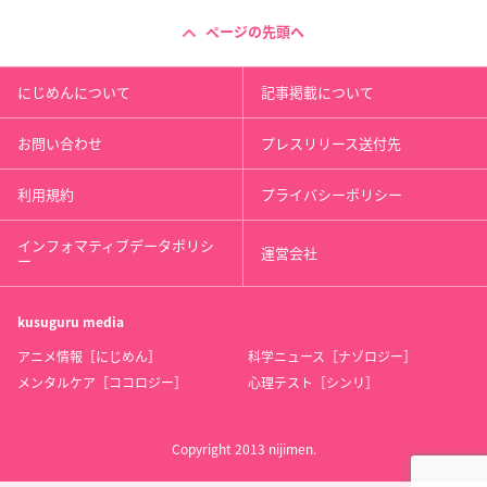
ページの先頭へ
にじめんについて
記事掲載について
お問い合わせ
プレスリリース送付先
利用規約
プライバシーポリシー
インフォマティブデータポリシ
運営会社
ー
kusuguru
media
アニメ情報［にじめん］
科学ニュース［ナゾロジー］
メンタルケア［ココロジー］
心理テスト［シンリ］
Copyright 2013 nijimen.