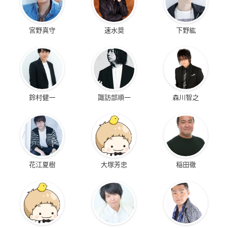
宮野真守
速水奨
下野紘
鈴村健一
諏訪部順一
森川智之
花江夏樹
大塚芳忠
稲田徹