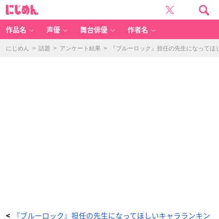
第
に
5
じ
位：
め
烏
ん
旅
人
作品名
声優
舞台俳優
作者名
-
ア
ニ
メ
にじめん
>
話題
>
アンケート結果
>
『ブルーロック』担任の先生になってほし
情
報
サ
イ
ト
に
じ
め
ん
『ブルーロック』担任の先生になってほしいキャラランキン
<