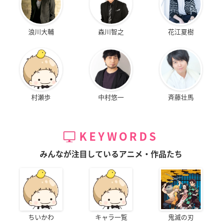
浪川大輔
森川智之
花江夏樹
村瀬歩
中村悠一
斉藤壮馬
KEYWORDS
みんなが注目しているアニメ・作品たち
ちいかわ
キャラ一覧
鬼滅の刃