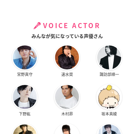
VOICE ACTOR
みんなが気になっている声優さん
宮野真守
速水奨
諏訪部順一
下野紘
木村昴
坂本真綾