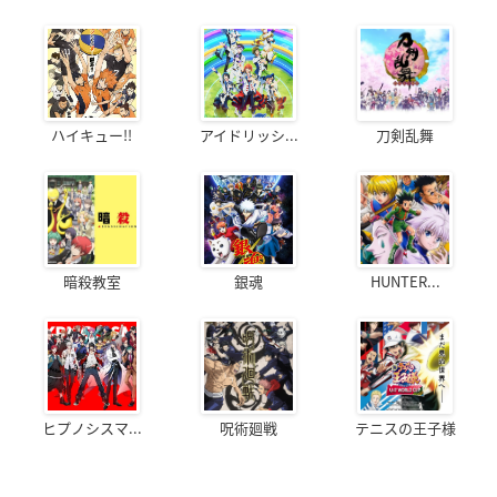
ハイキュー!!
アイドリッシ...
刀剣乱舞
暗殺教室
銀魂
HUNTER...
ヒプノシスマ...
呪術廻戦
テニスの王子様