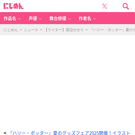
「『ハ
に
リ
じ
ー・
め
ポ
ん
ッ
タ
作品名
声優
舞台俳優
作者名
ー』
夏
の
グ
にじめん
>
ニュース
>
【ライター】渡辺せせり
>
『ハリー・ポッター』夏の
ッ
ズ
フ
ェ
ア
2
0
2
5」
ビ
ジ
ュ
ア
ル
ア
ク
リ
ル
ス
タ
ン
ド
-
ア
ニ
メ
情
報
サ
イ
ト
に
じ
め
『ハリー・ポッター』夏のグッズフェア2025開催！イラスト
<
ん