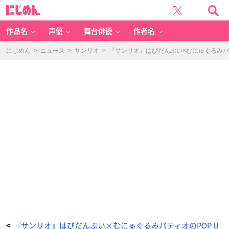
「は
に
ぴ
じ
だ
め
ん
ん
ぶ
い
作品名
声優
舞台俳優
作者名
P
O
P
U
にじめん
>
ニュース
>
サンリオ
>
『サンリオ』はぴだんぶい×むにゅぐるみパテ
P
S
T
O
R
E
×
む
に
ゅ
ぐ
る
み
パ
テ
ィ
オ」
商
品
ラ
イ
ン
ナ
ッ
プ
-
ア
ニ
メ
情
報
サ
イ
ト
『サンリオ』はぴだんぶい×むにゅぐるみパティオのPOP U
<
に