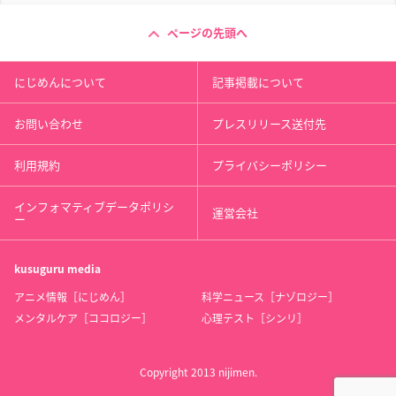
ページの先頭へ
にじめんについて
記事掲載について
お問い合わせ
プレスリリース送付先
利用規約
プライバシーポリシー
インフォマティブデータポリシ
運営会社
ー
kusuguru
media
アニメ情報［にじめん］
科学ニュース［ナゾロジー］
メンタルケア［ココロジー］
心理テスト［シンリ］
Copyright 2013 nijimen.