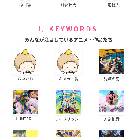
稲田徹
斉藤壮馬
三宅健太
KEYWORDS
みんなが注目しているアニメ・作品たち
ちいかわ
キャラ一覧
鬼滅の刃
HUNTER...
アイドリッシ...
刀剣乱舞