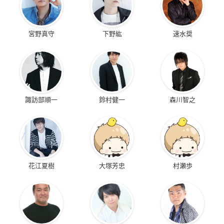
宮野真守
下野紘
速水奨
諏訪部順一
鈴村健一
森川智之
花江夏樹
大塚芳忠
村瀬歩